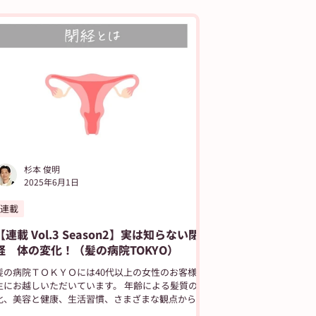
JIYUGAOKA navi
杉本 俊明
2025年6月1日
連載
【連載 Vol.3 Season2】実は知らない閉
経 体の変化！（髪の病院TOKYO）
髪の病院ＴＯＫＹＯには40代以上の女性のお客様が
にお越しいただいています。 年齢による髪質の変
化、美容と健康、生活習慣、さまざまな観点から美
しい髪によみがえるケアを当店ではおこなっており