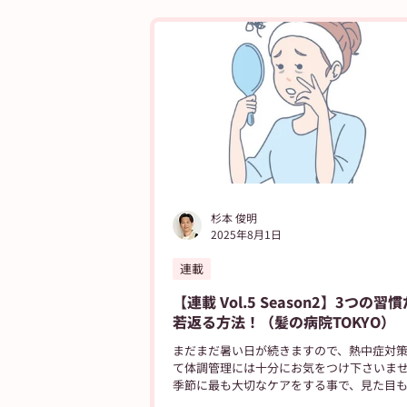
ASA得ストア
ASA得マガジン
朝
自由が丘ペット特集
ASA自由が丘の
杉本 俊明
2025年8月1日
連載
【連載 Vol.5 Season2】3つの習
若返る方法！（髪の病院TOKYO）
まだまだ暑い日が続きますので、熱中症対
て体調管理には十分にお気をつけ下さいませ
季節に最も大切なケアをする事で、見た目
若返る方法を今回はお話したいと思います