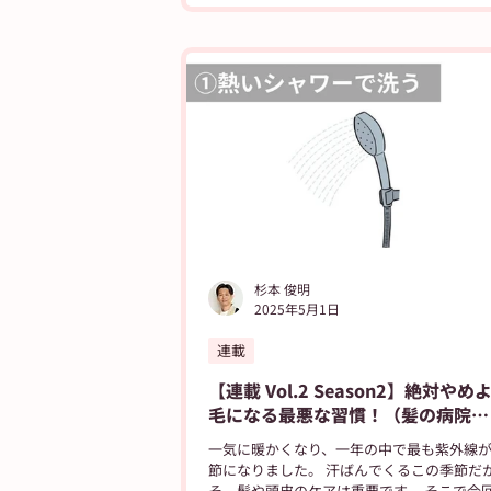
杉本 俊明
2025年5月1日
連載
【連載 Vol.2 Season2】絶対や
毛になる最悪な習慣！（髪の病院
TOKYO）
一気に暖かくなり、一年の中で最も紫外線
節になりました。 汗ばんでくるこの季節だ
そ、髪や頭皮のケアは重要です。 そこで今回