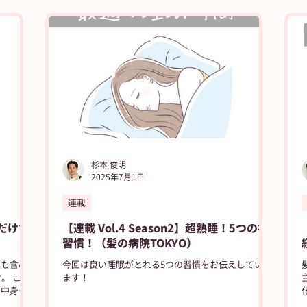
日新聞出版
ASUN jiyugaok
朝日新聞
朝日学生新聞
ブログ
高校野球
杉本 俊明
2025年7月1日
連載
慣だけで
【連載 Vol.4 Season2】超熟睡！5つの神
習慣！（髪の病院TOKYO）
策も含め
今回は良い睡眠がとれる5つの習慣をお伝えしていき
。 この
ます！
主
も中身も
。