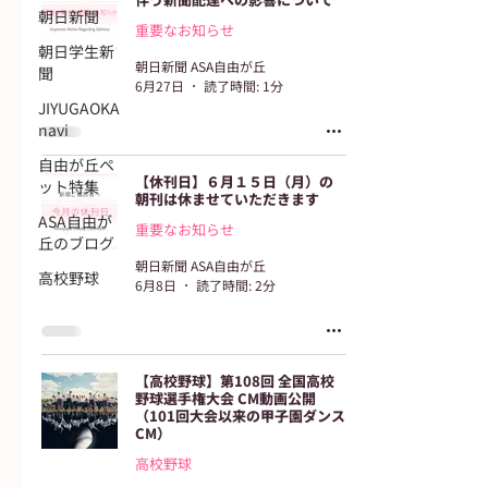
朝日新聞
重要なお知らせ
朝日学生新
朝日新聞 ASA自由が丘
聞
6月27日
読了時間: 1分
JIYUGAOKA
navi
自由が丘ペ
【休刊日】６月１５日（月）の
ット特集
朝刊は休ませていただきます
ASA自由が
重要なお知らせ
丘のブログ
朝日新聞 ASA自由が丘
高校野球
6月8日
読了時間: 2分
【高校野球】第108回 全国高校
野球選手権大会 CM動画公開
（101回大会以来の甲子園ダンス
CM）
高校野球