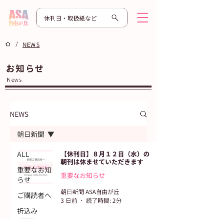
休刊日・取扱紙など
/
NEWS
お知らせ
News
NEWS
朝日新聞
ALL
【休刊日】８月１２日（水）の
朝刊は休ませていただきます
重要なお知
重要なお知らせ
らせ
朝日新聞 ASA自由が丘
ご購読者へ
3 日前
読了時間: 2分
折込み