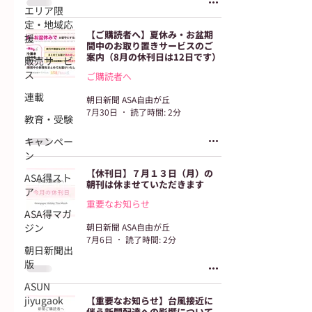
エリア限
定・地域応
【ご購読者へ】夏休み・お盆期
援
間中のお取り置きサービスのご
案内（8月の休刊日は12日です）
販売サービ
ス
ご購読者へ
連載
朝日新聞 ASA自由が丘
7月30日
読了時間: 2分
教育・受験
キャンペー
ン
【休刊日】７月１３日（月）の
ASA得スト
朝刊は休ませていただきます
ア
重要なお知らせ
ASA得マガ
ジン
朝日新聞 ASA自由が丘
7月6日
読了時間: 2分
朝日新聞出
版
ASUN
jiyugaok
【重要なお知らせ】台風接近に
伴う新聞配達への影響について