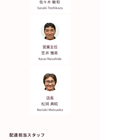
佐々木 敏和
​Sasaki Toshikazu
営業主任
笠井 雅英
Kasai Masahide
店長
松岡 典昭
Noriaki Matsuoka
配達担当スタッフ