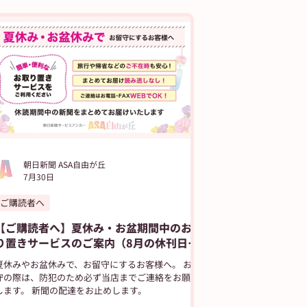
JIYUGAOKA navi
朝日新聞 ASA自由が丘
7月30日
ご購読者へ
【ご購読者へ】夏休み・お盆期間中のお取
り置きサービスのご案内（8月の休刊日は
12日です）
夏休みやお盆休みで、お留守にするお客様へ。 お留
守の際は、防犯のため必ず当店までご連絡をお願い
します。 新聞の配達をお止めします。