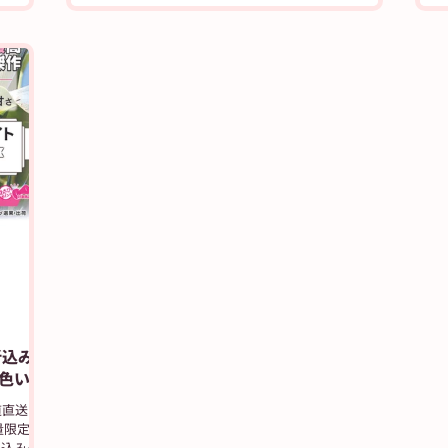
折込み
色いと
道直送と
量限定の
し込みく