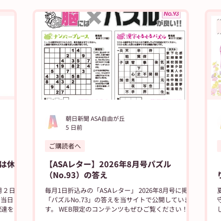
日新聞出版
ASUN jiyugaok
朝日新聞
朝日学生新聞
ブログ
高校野球
朝日新聞 ASA自由が丘
5 日前
ご購読者へ
は休ま
【ASAレター】2026年8月号パズル
（No.93）の答え
月２日の
毎月1日折込みの「ASAレター」 2026年8月号に掲載
。当日
「パズルNo.73」の答えを当サイトで公開していま
配達をお
す。 WEB限定のコンテンツもぜひご覧ください！