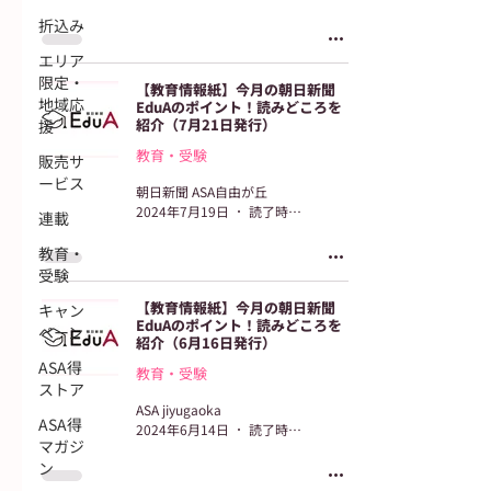
折込み
エリア
限定・
【教育情報紙】今月の朝日新聞
地域応
EduAのポイント！読みどころを
紹介（7月21日発行）
援
教育・受験
販売サ
ービス
朝日新聞 ASA自由が丘
2024年7月19日
読了時間: 2分
連載
教育・
受験
【教育情報紙】今月の朝日新聞
キャン
EduAのポイント！読みどころを
ペーン
紹介（6月16日発行）
ASA得
教育・受験
ストア
ASA jiyugaoka
ASA得
2024年6月14日
読了時間: 2分
マガジ
ン