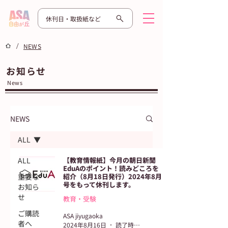
休刊日・取扱紙など
/
NEWS
お知らせ
News
NEWS
ALL
ALL
【教育情報紙】今月の朝日新聞
EduAのポイント！読みどころを
重要な
紹介（8月18日発行）2024年8月
号をもって休刊します。
お知ら
せ
教育・受験
ご購読
ASA jiyugaoka
者へ
2024年8月16日
読了時間: 2分