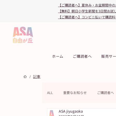
【ご購読者へ】夏休み・お盆期間中の
【無料】朝日小学生新聞を3日間お試
【ご購読者へ】コンビニ払いで購読料
ホーム
ご購読者へ
販売サ
/
記事
ALL
重要なお知らせ
ご購読者へ
ASA jiyugaoka
連載
教育・受験
キャンペ