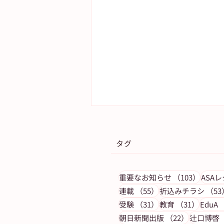
タグ
103件
重要なお知らせ
（103）
ASA
55件の記事
連載
（55）
折込みチラシ
（53
31件の記事
31件の
受験
（31）
教育
（31）
EduA
【ご購読者へ】花粉症対策 − 
22件の記
朝日新聞出版
（22）
辻口博啓