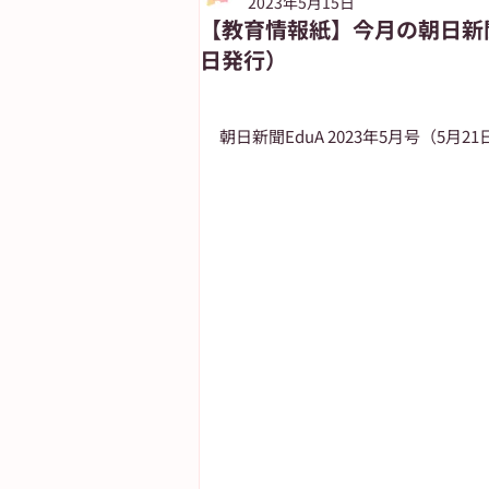
2023年5月15日
【教育情報紙】今月の朝日新聞
日発行）
朝日新聞出版
ASUN jiyugaok
朝日新聞EduA 2023年5月号（5
自由が丘ペット特集
ASA自由