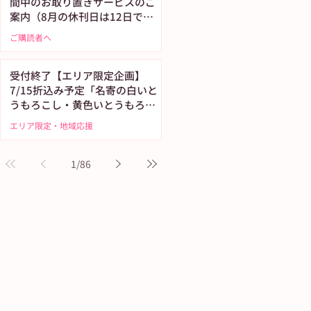
間中のお取り置きサービスのご
案内（8月の休刊日は12日で
す）
ご購読者へ
受付終了【エリア限定企画】
7/15折込み予定「名寄の白いと
うもろこし・黄色いとうもろこ
し恵味（めぐみ）」
エリア限定・地域応援
1
/
86