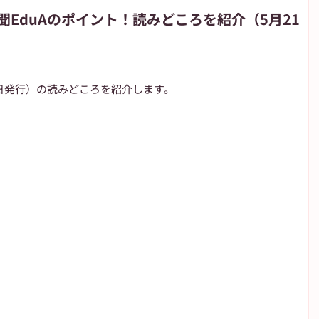
EduAのポイント！読みどころを紹介（5月21
朝日新聞
朝日学生新聞
JIYUGAOKA navi
月21日発行）の読みどころを紹介します。
が丘のブログ
高校野球