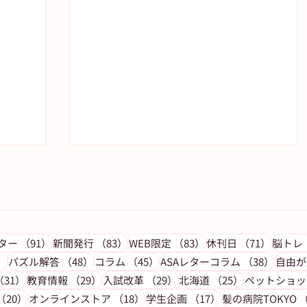
の記事
91件の記事
83件の記事
83件の記事
71件の
レター
（91）
新聞発行
（83）
WEB限定
（83）
休刊日
（71）
脳トレ
53件の記事
48件の記事
45件の記事
38件
）
パズル解答
（48）
コラム
（45）
ASAレターコラム
（38）
自由が
記事
31件の記事
29件の記事
29件の記事
25件の記事
（31）
教育情報
（29）
入試改革
（29）
北海道
（25）
ペットショッ
新聞
【予約受付中】待望のトミカコレ
事
20件の記事
18件の記事
17件の記事
（20）
オンラインストア
（18）
学生企画
（17）
髪の病院TOKYO
（