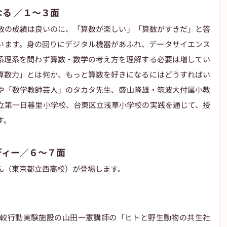
る ／１～３面
数の成績は良いのに、「算数が楽しい」「算数がすきだ」と答
います。身の回りにデジタル機器があふれ、データサイエンス
系理系を問わず算数・数学の考え方を理解する必要は増してい
算数力」とは何か、もっと算数を好きになるにはどうすればい
や「数学教師芸人」のタカタ先生、盛山隆雄・筑波大付属小教
立第一日暮里小学校、台東区立浅草小学校の実践を通じて、授
す。
ディー／６～７面
ん（東京都立西高校）が登場します。
較行動実験施設の山田一憲講師の「ヒトと野生動物の共生社