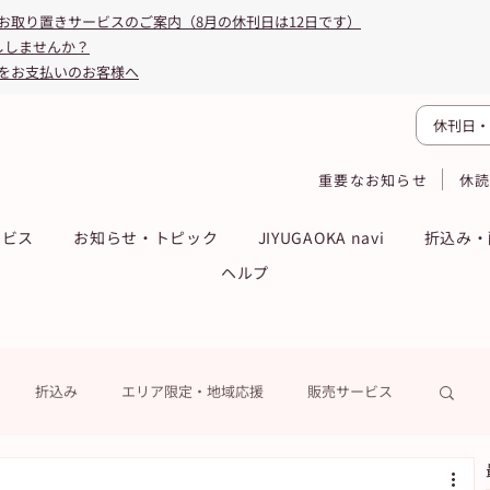
お取り置きサービスのご案内（8月の休刊日は12日です）
ししませんか？
をお支払いのお客様へ
休刊日・
重要なお知らせ
休
ービス
お知らせ・トピック
JIYUGAOKA navi
折込み・
ヘルプ
折込み
エリア限定・地域応援
販売サービス
ーン
ASA得ストア
ASA得マガジン