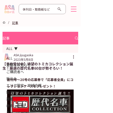
休刊日・取扱紙など
/
記事
記事
ALL
ASA jiyugaoka
ALL
2023年5月8日
【予約受付中】待望のトミカコレクション誕
重要なお知らせ
生！厳選の歴代名車60台が勢ぞろい！
ご購読者へ
折込み
創刊号〜20号の応募券で「応募者全員」にコ
エリア限定・地域応援
レクションケースをプレゼント！
販売サービス
連載
教育・受験
キャンペーン