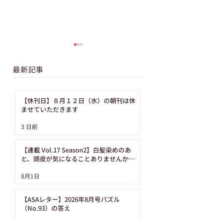
最新記事
【休刊日】８月１２日（水）の朝刊は休
ませていただきます
【GW特別企画】「科学
【ご購読者へ・重
3 日前
漫画サバイバル」シリ
AERA 価格改定
ーズの人気作を1冊まる
らせ
【連載 Vol.17 Season2】白髪染めのあ
ごと無料公開！（4月
と、頭皮が気になることありませんか？
（髪の病院TOKYO）
25日から5月8日まで）
8月1日
【ASAレター】2026年8月号パズル
（No.93）の答え