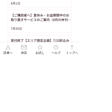
8月1日
【ご購読者へ】夏休み・お盆期間中のお
取り置きサービスのご案内（8月の休刊日
は12日です）
7月30日
受付終了【エリア限定企画】7/15折込み
予定「名寄の白いとうもろこし・黄色い
とうもろこし恵味（めぐみ）」
読者へ
休読
お試し
ヘルプ
トップへ
7月14日
1
/
86
タグ
103件の記事
91件の記事
重要なお知らせ
（103）
ASAレター
（91）
83件の記事
83件の記事
71件の記事
新聞発行
（83）
WEB限定
（83）
休刊日
（71）
58件の記事
58件の記事
55件の記事
脳トレ
（58）
パズル
（58）
連載
（55）
53件の記事
48件の記事
折込みチラシ
（53）
パズル解答
（48）
45件の記事
38件の記事
コラム
（45）
ASAレターコラム
（38）