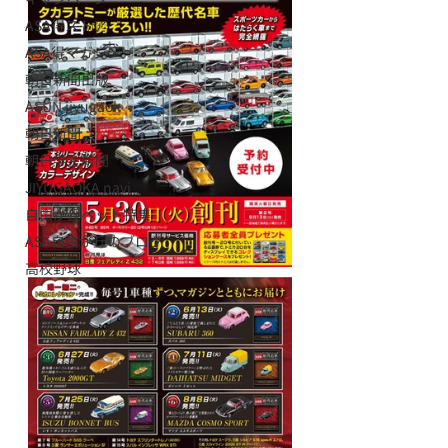
ASA得ストア
ASA得マガジン
朝日新聞出版
ASUN jiyugaok
朝日新聞
朝日学生新聞
JIYUGAOKA navi
自由が丘ペット特集
ASA自由が丘のブログ
高校野球