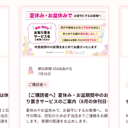
日新聞出版
ASUN jiyugaok
朝日新聞
朝日学生新聞
ブログ
高校野球
朝日新聞 ASA自由が丘
7月30日
ご購読者へ
は休ま
【ご購読者へ】夏休み・お盆期間中のお取
り置きサービスのご案内（8月の休刊日は
12日です）
月２日の
夏休みやお盆休みで、お留守にするお客様へ。 お留
。当日
守の際は、防犯のため必ず当店までご連絡をお願い
配達をお
します。 新聞の配達をお止めします。