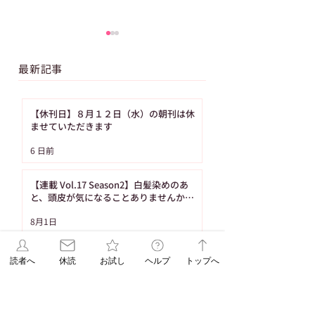
最新記事
【休刊日】８月１２日（水）の朝刊は休
ませていただきます
【ASAレター】2026年
【ご購読者へ】夏
6 日前
8月号パズル（No.93）
み・お盆期間中の
の答え
り置きサービスの
【連載 Vol.17 Season2】白髪染めのあ
内（8月の休刊日
と、頭皮が気になることありませんか？
（髪の病院TOKYO）
日です）
8月1日
【ASAレター】2026年8月号パズル
読者へ
休読
お試し
ヘルプ
トップへ
（No.93）の答え
8月1日