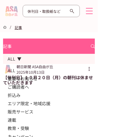
休刊日・取扱紙など
/
記事
記事
ALL
朝日新聞 ASA自由が丘
ALL
2025年10月13日
【休刊日】１０月２０日（月）の朝刊は休ませ
重要なお知らせ
ていただきます
ご購読者へ
折込み
エリア限定・地域応援
販売サービス
連載
教育・受験
キャンペーン