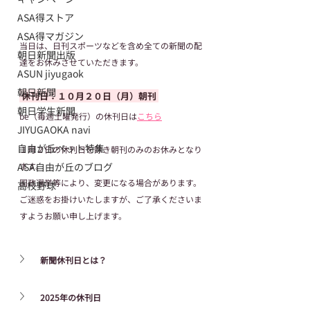
ASA得ストア
ASA得マガジン
当日は、日刊スポーツなどを含め全ての新聞の配
朝日新聞出版
達をお休みさせていただきます。
ASUN jiyugaok
朝日新聞
 休刊日：１０月２０日（月）朝刊 
朝日学生新聞
be（毎週土曜発行）の休刊日は
こちら
JIYUGAOKA navi
自由が丘ペット特集
１月２日の休刊日を除き朝刊のみのお休みとなり
ます。
ASA自由が丘のブログ
国政選挙等により、変更になる場合があります。
高校野球
ご迷惑をお掛けいたしますが、ご了承くださいま
すようお願い申し上げます。
新聞休刊日とは？
2025年の休刊日