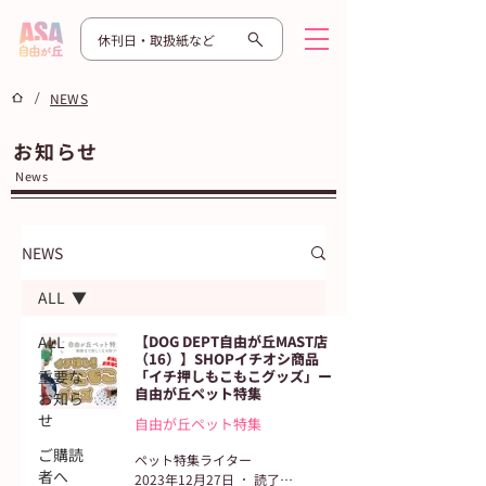
休刊日・取扱紙など
/
NEWS
お知らせ
News
NEWS
ALL
ALL
【DOG DEPT自由が丘MAST店
（16）】SHOPイチオシ商品
重要な
「イチ押しもこもこグッズ」ー
自由が丘ペット特集
お知ら
せ
自由が丘ペット特集
ご購読
ペット特集ライター
者へ
2023年12月27日
読了時間: 2分