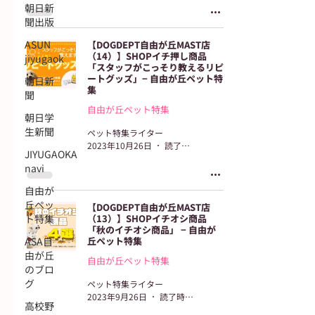
朝日新
聞出版
ASUN
【DOGDEPT自由が丘MAST店
（14）】SHOPイチ押し商品
jiyugaok
「スタッフがこっそり教えるリピ
ートグッズ」− 自由が丘ペット特
朝日新
集
聞
自由が丘ペット特集
朝日学
生新聞
ペット特集ライター
2023年10月26日
読了時間: 2分
JIYUGAOKA
navi
自由が
丘ペッ
【DOGDEPT自由が丘MAST店
ト特集
（13）】SHOPイチオシ商品
「秋のイチオシ商品」 − 自由が
ASA自
丘ペット特集
由が丘
自由が丘ペット特集
のブロ
グ
ペット特集ライター
2023年9月26日
読了時間: 2分
高校野