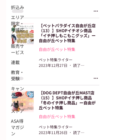
折込み
エリア
限定・
【ペットパラダイス自由が丘店
地域応
（13）】SHOPイチオシ商品
「イチ押しもこもこグッズ」ー
援
自由が丘ペット特集
販売サ
自由が丘ペット特集
ービス
ペット特集ライター
連載
2023年12月27日
読了時間: 2分
教育・
受験
キャン
【DOG DEPT自由が丘MAST店
ペーン
（15）】SHOPイチ押し商品
「冬のイチ押し商品」ー自由が
ASA得
丘ペット特集
ストア
自由が丘ペット特集
ASA得
マガジ
ペット特集ライター
2023年11月26日
読了時間: 2分
ン