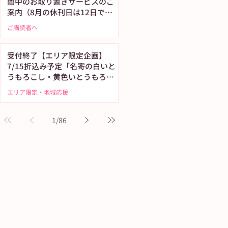
間中のお取り置きサービスのご
案内（8月の休刊日は12日で
す）
ご購読者へ
受付終了【エリア限定企画】
7/15折込み予定「名寄の白いと
うもろこし・黄色いとうもろこ
し恵味（めぐみ）」
エリア限定・地域応援
1
/
86