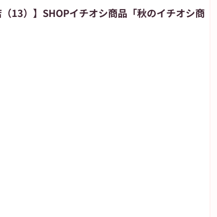
T店（13）】SHOPイチオシ商品「秋のイチオシ商
朝日新聞
朝日学生新聞
JIYUGAOKA navi
が丘のブログ
高校野球