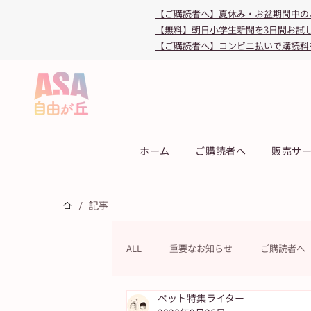
【ご購読者へ】夏休み・お盆期間中の
【無料】朝日小学生新聞を3日間お試
【ご購読者へ】コンビニ払いで購読料
ホーム
ご購読者へ
販売サ
/
記事
ALL
重要なお知らせ
ご購読者へ
ペット特集ライター
連載
教育・受験
キャンペ