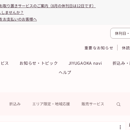
お取り置きサービスのご案内（8月の休刊日は12日です）
ししませんか？
をお支払いのお客様へ
休刊日・
重要なお知らせ
休
ービス
お知らせ・トピック
JIYUGAOKA navi
折込み・
ヘルプ
折込み
エリア限定・地域応援
販売サービス
ーン
ASA得ストア
ASA得マガジン