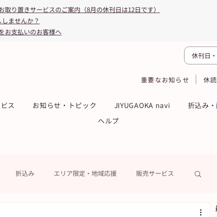
お取り置きサービスのご案内（8月の休刊日は12日です）
ししませんか？
をお支払いのお客様へ
休刊日・
重要なお知らせ
休
ービス
お知らせ・トピック
JIYUGAOKA navi
折込み・
ヘルプ
折込み
エリア限定・地域応援
販売サービス
ーン
ASA得ストア
ASA得マガジン