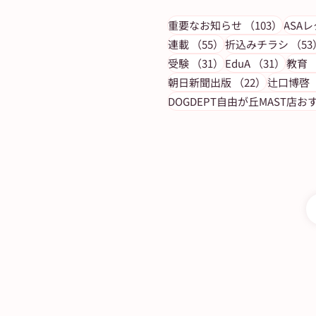
103件
重要なお知らせ
（103）
ASA
55件の記事
連載
（55）
折込みチラシ
（53
31件の記事
31件
受験
（31）
EduA
（31）
教育
【休刊日】７月１４日（月）
22件の記
朝日新聞出版
（22）
辻口博啓
刊は休ませていただきます
DOGDEPT自由が丘MAST店お