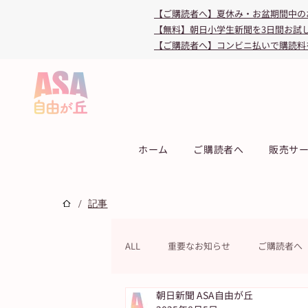
【ご購読者へ】夏休み・お盆期間中の
【無料】朝日小学生新聞を3日間お試
【ご購読者へ】コンビニ払いで購読料
ホーム
ご購読者へ
販売サ
/
記事
ALL
重要なお知らせ
ご購読者へ
朝日新聞 ASA自由が丘
連載
教育・受験
キャンペ