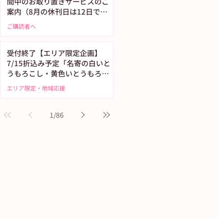
間中のお取り置きサービスのご
案内（8月の休刊日は12日で
す）
ご購読者へ
受付終了【エリア限定企画】
7/15折込み予定「名寄の白いと
うもろこし・黄色いとうもろこ
し恵味（めぐみ）」
エリア限定・地域応援
1
/
86