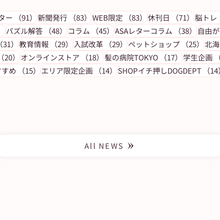
の記事
91件の記事
83件の記事
83件の記事
71件の
レター
（91）
新聞発行
（83）
WEB限定
（83）
休刊日
（71）
脳トレ
53件の記事
48件の記事
45件の記事
38件
）
パズル解答
（48）
コラム
（45）
ASAレターコラム
（38）
自由が
の記事
31件の記事
29件の記事
29件の記事
25
（31）
教育情報
（29）
入試改革
（29）
ペットショップ
（25）
北海
の朝
【休刊日】６月９日（月）の朝刊
事
20件の記事
18件の記事
17件の記事
（20）
オンラインストア
（18）
髪の病院TOKYO
（17）
学生企画
（
は休ませていただきます
15件の記事
14件の記事
すすめ
（15）
エリア限定企画
（14）
SHOPイチ押しDOGDEPT
（14
All NEWS