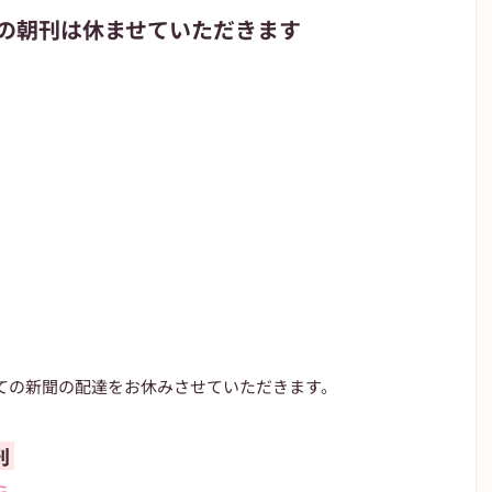
の朝刊は休ませていただきます
朝日新聞
朝日学生新聞
JIYUGAOKA navi
が丘のブログ
高校野球
ての新聞の配達をお休みさせていただきます。
 
ら