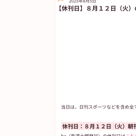
2025年8月5日
【休刊日】８月１２日（火）
朝日新聞出版
ASUN jiyugaok
自由が丘ペット特集
ASA自由
当日は、日刊スポーツなどを含め全
 休刊日：８月１２日（火）朝刊
be（毎週土曜発行）の休刊日は
こち