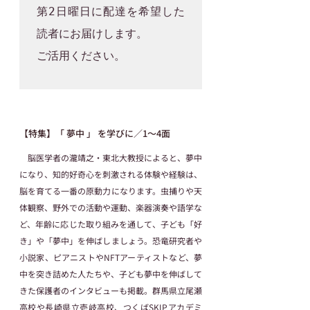
第2日曜日に配達を希望した
読者にお届けします。

ご活用ください。

【特集】「 夢中 」 を学びに／1〜4面
　脳医学者の瀧靖之・東北大教授によると、夢中
になり、知的好奇心を刺激される体験や経験は、
脳を育てる一番の原動力になります。虫捕りや天
体観察、野外での活動や運動、楽器演奏や語学な
ど、年齢に応じた取り組みを通して、子ども「好
き」や「夢中」を伸ばしましょう。恐竜研究者や
小説家、ピアニストやNFTアーティストなど、夢
中を突き詰めた人たちや、子ども夢中を伸ばして
きた保護者のインタビューも掲載。群馬県立尾瀬
高校や長崎県立壱岐高校、つくばSKIPアカデミ