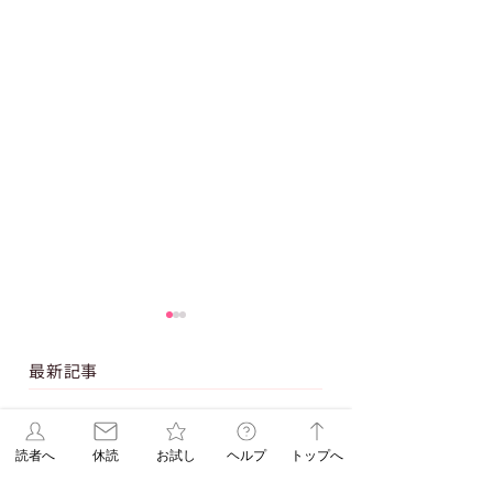
最新記事
【休刊日】８月１２日（水）の朝刊は休
読者へ
休読
お試し
ヘルプ
トップへ
ませていただきます
【ASAレター】2026年
【ご購読者へ】夏