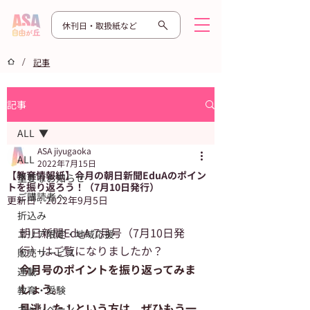
休刊日・取扱紙など
/
記事
記事
ALL
ASA jiyugaoka
ALL
2022年7月15日
【教育情報紙】今月の朝日新聞EduAのポイン
重要なお知らせ
トを振り返ろう！（7月10日発行）
ご購読者へ
更新日：
2022年9月5日
折込み
朝日新聞EduA 7月号（7月10日発
エリア限定・地域応援
行）はご覧になりましたか？
販売サービス
今月号のポイントを振り返ってみま
連載
しょう。
教育・受験
見逃した！という方は、ぜひもう一
キャンペーン