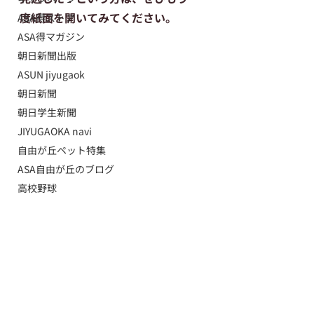
度紙面を開いてみてください。
ASA得ストア
ASA得マガジン
朝日新聞出版
ASUN jiyugaok
朝日新聞
朝日学生新聞
JIYUGAOKA navi
自由が丘ペット特集
ASA自由が丘のブログ
高校野球