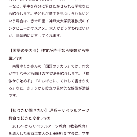
ーなど、夢中を存分に羽ばたかせられる学校など
も紹介します。子どもが夢中を見つけられないと
いう場合は、赤木和重・神戸大大学院准教授のイ
ンタビューがオススメ。大人がどう関わればいい
か、具体的に助言してくれます。
【国語のチカラ】作文が苦手なら模倣から挑
戦／7面
　南雲ゆりかさんの「国語のチカラ」では、作文
が苦手な子ども向けの学習法を紹介します。「模
倣から始める」「おおげさに、くわしく書きかえ
る」など、きょうから役立つ具体的な解説が満載
です。
【知りたい聞きたい】理系＋リベラルアーツ
教育で起きた変化／9面
　2016年からリベラルアーツ教育（教養教育）
を導入した東京工業大の上田紀行副学長に、学生