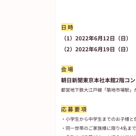
日 時
（1）2022年6月12日（日）
（2）2022年6月19日（日）
会 場
朝日新聞東京本社本館2階コ
都営地下鉄大江戸線「築地市場駅」
応 募 要 項
・小学生から中学生までのお子様と
・同一世帯のご家族様に限り4名ま