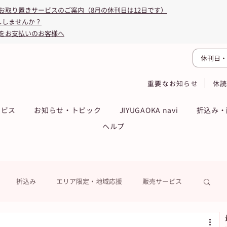
お取り置きサービスのご案内（8月の休刊日は12日です）
ししませんか？
をお支払いのお客様へ
休刊日・
重要なお知らせ
休
ービス
お知らせ・トピック
JIYUGAOKA navi
折込み・
ヘルプ
折込み
エリア限定・地域応援
販売サービス
ーン
ASA得ストア
ASA得マガジン