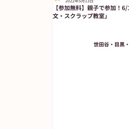
2022年5月13日
【参加無料】親子で参加！6/1
文・スクラップ教室」
朝日新聞出版
ASUN jiyugaok
自由が丘ペット特集
世田谷・目黒
ASA自由