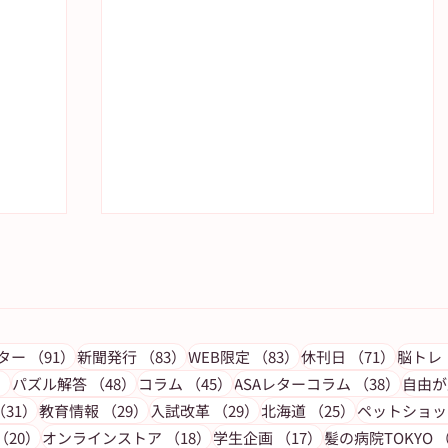
の記事
91件の記事
83件の記事
83件の記事
71件の
レター
（91）
新聞発行
（83）
WEB限定
（83）
休刊日
（71）
脳トレ
53件の記事
48件の記事
45件の記事
38件
）
パズル解答
（48）
コラム
（45）
ASAレターコラム
（38）
自由が
記事
31件の記事
29件の記事
29件の記事
25件の記事
（31）
教育情報
（29）
入試改革
（29）
北海道
（25）
ペットショッ
聞
【教育情報紙】今月の朝日新聞
事
20件の記事
18件の記事
17件の記事
（20）
オンラインストア
（18）
学生企画
（17）
髪の病院TOKYO
（