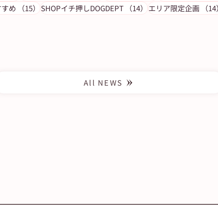
う！
EduAのポイントを振り返ろう！
15件の記事
14件の記事
すすめ
（15）
SHOPイチ押しDOGDEPT
（14）
エリア限定企画
（14
（4月10日発行）
All NEWS