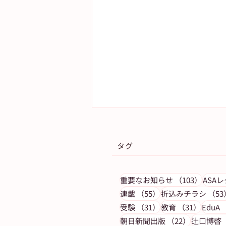
タグ
103件
重要なお知らせ
（103）
ASA
55件の記事
連載
（55）
折込みチラシ
（53
31件の記事
31件の
受験
（31）
教育
（31）
EduA
【教育情報紙】今月の朝日新
22件の記
朝日新聞出版
（22）
辻口博啓