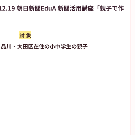
2.19 朝日新聞EduA 新聞活用講座「親子で作
朝日新聞
朝日学生新聞
JIYUGAOKA navi
対 象
・品川・大田区在住の小中学生の親子
が丘のブログ
高校野球