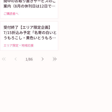
間中のお取り置きサービスのご
案内（8月の休刊日は12日で
す）
ご購読者へ
受付終了【エリア限定企画】
7/15折込み予定「名寄の白いと
うもろこし・黄色いとうもろこ
し恵味（めぐみ）」
エリア限定・地域応援
1
/
86