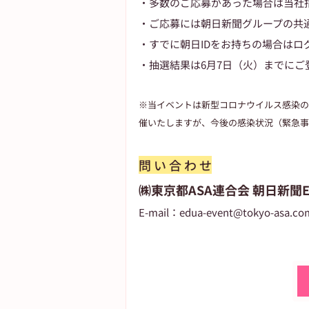
・多数のご応募があった場合は当社
・ご応募には朝日新聞グループの共通
・すでに朝日IDをお持ちの場合はロ
・抽選結果は6月7日（火）までに
※当イベントは新型コロナウイルス感染の
催いたしますが、今後の感染状況（緊急事
問 い 合 わ せ
㈱東京都ASA連合会 朝日新聞
E-mail：edua-event@tokyo-asa.co