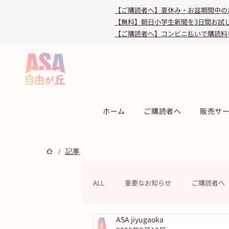
【ご購読者へ】夏休み・お盆期間中の
【無料】朝日小学生新聞を3日間お試
【ご購読者へ】コンビニ払いで購読料
ホーム
ご購読者へ
販売サ
/
記事
ALL
重要なお知らせ
ご購読者へ
ASA jiyugaoka
連載
教育・受験
キャンペ