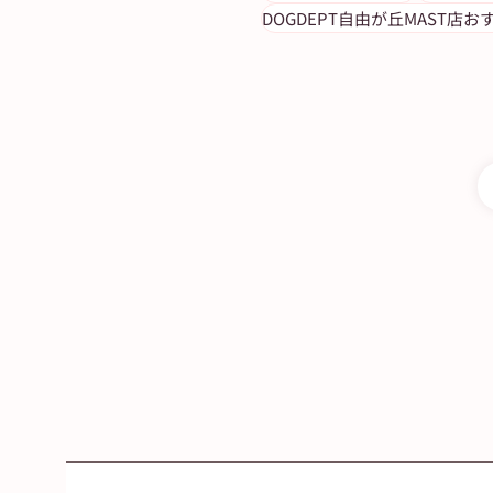
EduAのポイントを振り返ろ
DOGDEPT自由が丘MAST店お
（5月8日発行）