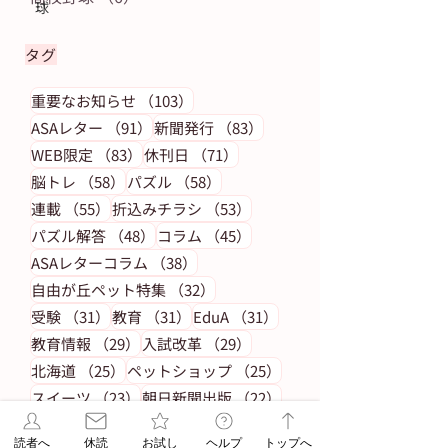
球
タグ
103件の記事
重要なお知らせ
（103）
91件の記事
83件の記事
ASAレター
（91）
新聞発行
（83）
83件の記事
71件の記事
WEB限定
（83）
休刊日
（71）
58件の記事
58件の記事
脳トレ
（58）
パズル
（58）
55件の記事
53件の記事
連載
（55）
折込みチラシ
（53）
48件の記事
45件の記事
パズル解答
（48）
コラム
（45）
38件の記事
ASAレターコラム
（38）
32件の記事
自由が丘ペット特集
（32）
31件の記事
31件の記事
31件の記事
受験
（31）
教育
（31）
EduA
（31）
29件の記事
29件の記事
教育情報
（29）
入試改革
（29）
25件の記事
25件の記事
北海道
（25）
ペットショップ
（25）
23件の記事
22件の記事
スイーツ
（23）
朝日新聞出版
（22）
20件の記事
辻口博啓
（20）
読者へ
休読
お試し
ヘルプ
トップへ