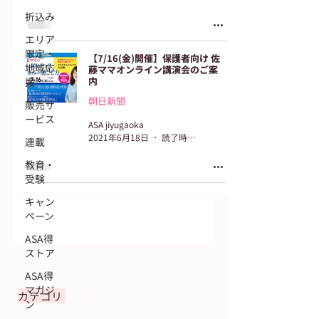
折込み
エリア
限定・
【7/16(金)開催】保護者向け 佐
地域応
藤ママオンライン講演会のご案
内
援
朝日新聞
販売サ
ービス
ASA jiyugaoka
2021年6月18日
読了時間: 1分
連載
教育・
受験
キャン
ペーン
ASA得
ストア
ASA得
マガジ
カテゴリ
ン