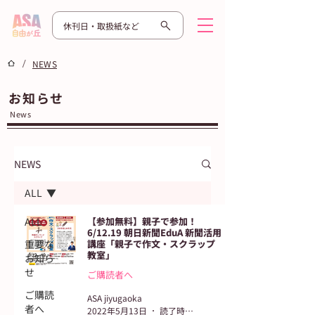
休刊日・取扱紙など
/
NEWS
お知らせ
News
NEWS
ALL
ALL
【参加無料】親子で参加！
6/12.19 朝日新聞EduA 新聞活用
重要な
講座「親子で作文・スクラップ
教室」
お知ら
せ
ご購読者へ
ご購読
ASA jiyugaoka
者へ
2022年5月13日
読了時間: 1分