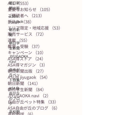
ALL
（553）
553件の記事
朝日新
聞出版
重要なお知らせ
（105）
105件の記事
ご購読者へ
（213）
213件の記事
ASUN
折込み
（38）
38件の記事
jiyugaok
エリア限定・地域応援
（53）
53件の記事
朝日新
販売サービス
（72）
72件の記事
聞
連載
（55）
55件の記事
朝日学
教育・受験
（37）
37件の記事
生新聞
キャンペーン
（10）
10件の記事
JIYUGAOKA
ASA得ストア
（24）
24件の記事
navi
ASA得マガジン
（3）
3件の記事
自由が
朝日新聞出版
（27）
27件の記事
丘ペッ
ASUN jiyugaok
（54）
54件の記事
ト特集
朝日新聞
（141）
141件の記事
ASA自
朝日学生新聞
（84）
84件の記事
由が丘
JIYUGAOKA navi
（2）
2件の記事
のブロ
自由が丘ペット特集
（33）
33件の記事
グ
ASA自由が丘のブログ
（6）
6件の記事
高校野
高校野球
（6）
6件の記事