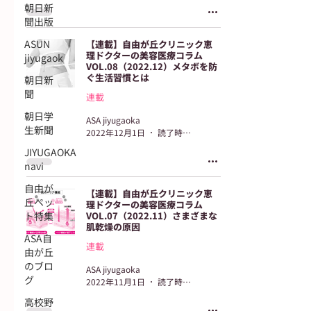
朝日新
聞出版
ASUN
【連載】自由が丘クリニック恵
理ドクターの美容医療コラム
jiyugaok
VOL.08（2022.12）メタボを防
ぐ生活習慣とは
朝日新
聞
連載
朝日学
ASA jiyugaoka
生新聞
2022年12月1日
読了時間: 3分
JIYUGAOKA
navi
自由が
【連載】自由が丘クリニック恵
丘ペッ
理ドクターの美容医療コラム
ト特集
VOL.07（2022.11）さまざまな
肌乾燥の原因
ASA自
連載
由が丘
のブロ
ASA jiyugaoka
グ
2022年11月1日
読了時間: 3分
高校野