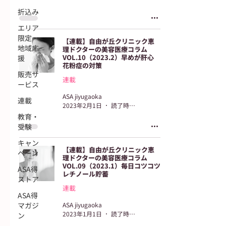
折込み
エリア
限定・
【連載】自由が丘クリニック恵
地域応
理ドクターの美容医療コラム
VOL.10（2023.2）早めが肝心
援
花粉症の対策
販売サ
連載
ービス
ASA jiyugaoka
連載
2023年2月1日
読了時間: 3分
教育・
受験
キャン
【連載】自由が丘クリニック恵
ペーン
理ドクターの美容医療コラム
VOL.09（2023.1）毎日コツコツ
ASA得
レチノール貯蓄
ストア
連載
ASA得
マガジ
ASA jiyugaoka
2023年1月1日
読了時間: 3分
ン