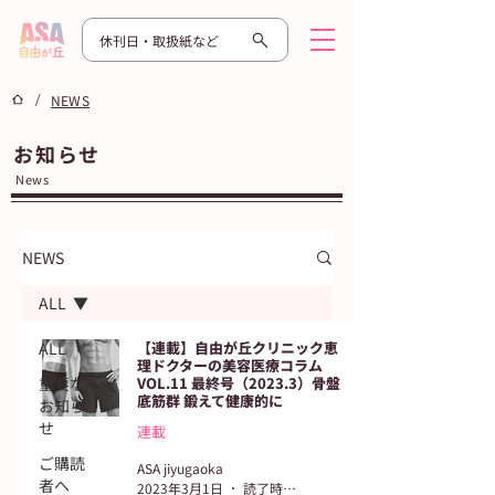
休刊日・取扱紙など
/
NEWS
お知らせ
News
NEWS
ALL
ALL
【連載】自由が丘クリニック恵
理ドクターの美容医療コラム
重要な
VOL.11 最終号（2023.3）骨盤
底筋群 鍛えて健康的に
お知ら
せ
連載
ご購読
ASA jiyugaoka
者へ
2023年3月1日
読了時間: 3分