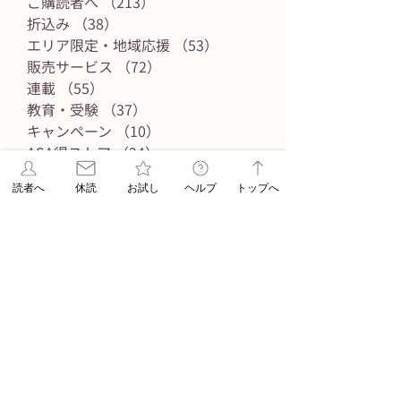
ご購読者へ
（213）
213件の記事
折込み
（38）
38件の記事
エリア限定・地域応援
（53）
53件の記事
販売サービス
（72）
72件の記事
連載
（55）
55件の記事
教育・受験
（37）
37件の記事
キャンペーン
（10）
10件の記事
ASA得ストア
（24）
24件の記事
ASA得マガジン
（3）
3件の記事
読者へ
休読
お試し
ヘルプ
トップへ
朝日新聞出版
（27）
27件の記事
ASUN jiyugaok
（54）
54件の記事
朝日新聞
（141）
141件の記事
朝日学生新聞
（84）
84件の記事
JIYUGAOKA navi
（2）
2件の記事
自由が丘ペット特集
（33）
33件の記事
ASA自由が丘のブログ
（6）
6件の記事
高校野球
（6）
6件の記事
タグ