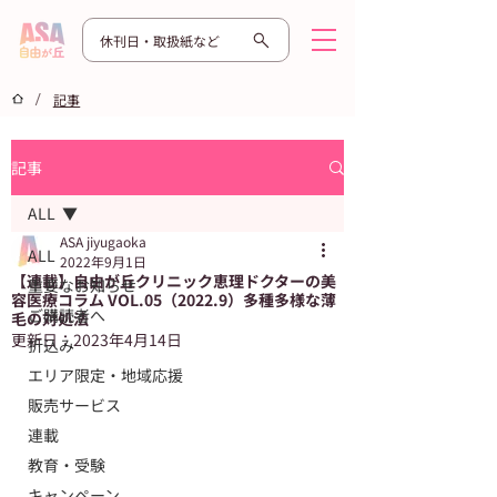
休刊日・取扱紙など
/
記事
記事
ALL
ASA jiyugaoka
ALL
2022年9月1日
【連載】自由が丘クリニック恵理ドクターの美
重要なお知らせ
容医療コラム VOL.05（2022.9）多種多様な薄
ご購読者へ
毛の対処法
更新日：
2023年4月14日
折込み
エリア限定・地域応援
販売サービス
連載
教育・受験
キャンペーン