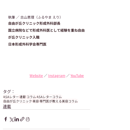
執筆 ／ 古山恵理（ふるやま えり）
自由が丘クリニック形成外科部長
国立病院などで形成外科医として経験を重ね自由
が丘クリニック入職
日本形成外科学会専門医
Website
 ／ 
Instagram
 ／ 
YouTube
タグ：
ASAレター
連載
コラム
ASAレターコラム
自由が丘クリニック
美容
専門医が教える美容コラム
連載