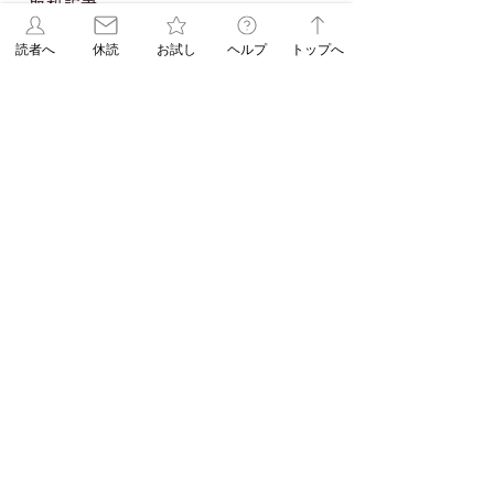
読者へ
休読
お試し
ヘルプ
トップへ
【休刊日】８月１２日（水）の朝刊は休
ませていただきます
【連載 Vol.16
【連載 Vol.15
4 日前
Season2】この3つの
Season2】自律
違い知ってる？リン
整えて不調を消す
【連載 Vol.17 Season2】白髪染めのあ
ス・コンディショナ
法！（髪の病院
と、頭皮が気になることありませんか？
（髪の病院TOKYO）
ー・トリートメント
TOKYO）
8月1日
（髪の病院TOKYO）
【ASAレター】2026年8月号パズル
（No.93）の答え
8月1日
【ご購読者へ】夏休み・お盆期間中のお
取り置きサービスのご案内（8月の休刊日
は12日です）
7月30日