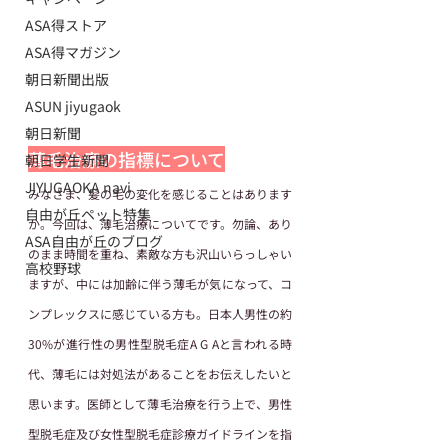
ASA得ストア
ASA得マガジン
朝日新聞出版
ASUN jiyugaok
朝日新聞
薄毛治療の指標について
朝日学生新聞
JIYUGAOKA navi
みなさま、髪の毛の変化を感じることはあります
自由が丘ペット特集
か。今回は、薄毛治療についてです。勿論、あり
ASA自由が丘のブログ
のまま時間を重ね、素敵な方も沢山いらっしゃい
高校野球
ますが、中には加齢に伴う薄毛が気になって、コ
ンプレックスに感じている方も。日本人男性の約
30%が進行性の男性型脱毛症A G Aと言われる時
代、薄毛には対処法があることをお伝えしたいと
思います。医師として薄毛治療を行う上で、男性
型脱毛症及び女性型脱毛症診療ガイドラインを指