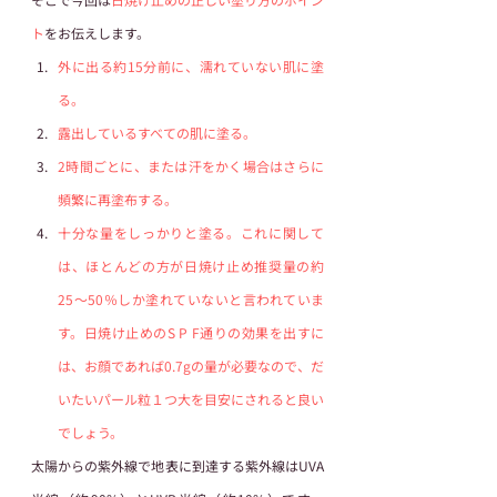
ト
をお伝えします。 
外に出る約15分前に、濡れていない肌に塗
る。
露出しているすべての肌に塗る。
2時間ごとに、または汗をかく場合はさらに
頻繁に再塗布する。  
十分な量をしっかりと塗る。これに関して
は、ほとんどの方が日焼け止め推奨量の約
25〜50％しか塗れていないと言われていま
す。日焼け止めのS P F通りの効果を出すに
は、お顔であれば0.7gの量が必要なので、だ
いたいパール粒１つ大を目安にされると良い
でしょう。
太陽からの紫外線で地表に到達する紫外線はUVA