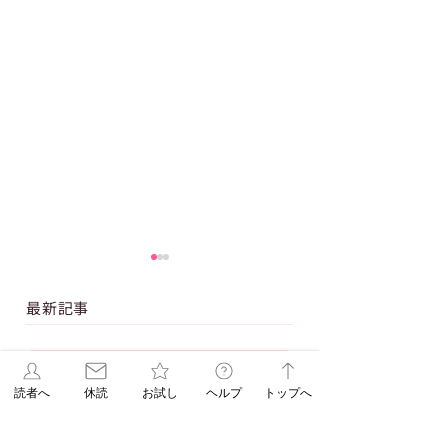
最新記事
【休刊日】８月１２日（水）の朝刊は休
ませていただきます
読者へ
休読
お試し
ヘルプ
トップへ
【連載 Vol.16
【連載 Vol.15
4 日前
Season2】この3つの
Season2】自律