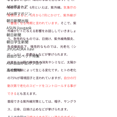
ASA得ストア
美容の面では、6月といえば、紫外線。
気象庁の
ASA得マガジン
発表によると、6月から7月にかけて、紫外線が
朝日新聞出版
一番強くなる時期と言われています。
そこで、紫
ASUN jiyugaok
外線がヒトに与える影響をお話ししていきましょ
朝日新聞
う。急性的なものでは、日焼け、紫外線角膜炎、
朝日学生新聞
免疫機能低下。慢性的なものでは、光老化（シ
JIYUGAOKA navi
ワ、シミ）、皮膚がんなどが挙げられます。
自由が丘ペット特集
光老化とは肌の弾力性の消失やシミなど、太陽か
ASA自由が丘のブログ
高校野球
らの紫外線によって生じる変化です。ヒトの老化
の75%が環境因子と言われていますが、
自分の行
動次第で老化のスピードをコントロールする事が
できる
とも言えます。
普段できる紫外線対策としては、帽子、サングラ
ス、日傘、日焼け止めなどが挙げられます。 
そこで今回は
日焼け止めの正しい塗り方のポイン