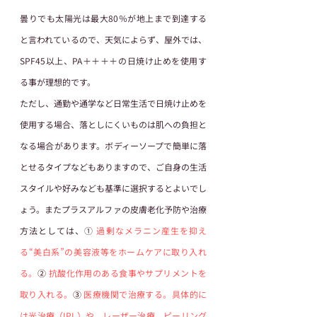
曇りでも太陽光は最大80％が地上まで到達する
と言われているので、天気によらず、屋外では、
SPF45以上、PA＋＋＋＋の日焼け止めを使用す
る事が理想的です。  
ただし、通勤や通学など日常生活で日焼け止めを
使用する場合、落としにくいものは肌への負担と
なる場合があります。ボディーソープで簡単に落
とせるタイプなどもありますので、ご自身の生活
スタイルや好みなども基準に選択するとよいでし
ょう。またプラスアルファの皮膚老化予防や治療
方法としては、① 
過剰なメラニン産生を抑え
る“美白系”の美容液等をホームケアに取り入れ
る。
② 
抗酸化作用のある食事やサプリメントを
取り入れる。
③ 
医療機関で治療する。具体的に
は光治療（IPL）や、レーザー治療、ピーリング