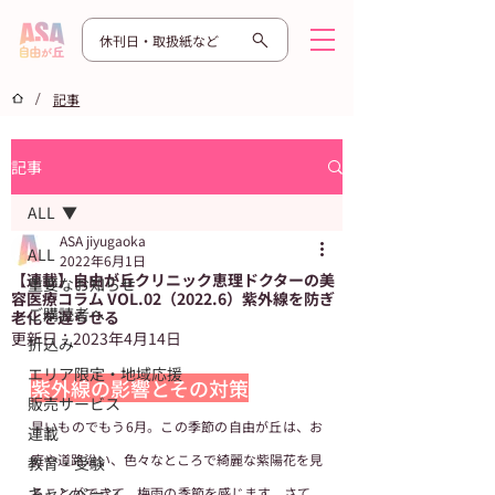
休刊日・取扱紙など
/
記事
記事
ALL
ASA jiyugaoka
ALL
2022年6月1日
【連載】自由が丘クリニック恵理ドクターの美
重要なお知らせ
容医療コラム VOL.02（2022.6）紫外線を防ぎ
ご購読者へ
老化を遅らせる
更新日：
2023年4月14日
折込み
エリア限定・地域応援
紫外線の影響とその対策
販売サービス
早いものでもう6月。この季節の自由が丘は、お
連載
庭や道路沿い、色々なところで綺麗な紫陽花を見
教育・受験
キャンペーン
ることができて、梅雨の季節を感じます。さて、