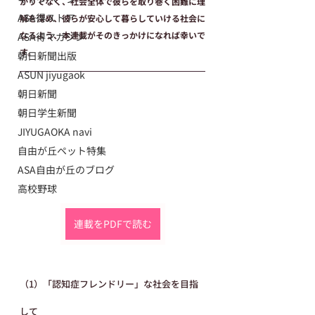
かりでなく、社会全体で彼らを取り巻く困難に理
ASA得ストア
解を深め、彼らが安心して暮らしていける社会に
なるよう、本連載がそのきっかけになれば幸いで
ASA得マガジン
す。
朝日新聞出版
ASUN jiyugaok
朝日新聞
朝日学生新聞
JIYUGAOKA navi
自由が丘ペット特集
ASA自由が丘のブログ
高校野球
連載をPDFで読む
（1）「認知症フレンドリー」な社会を目指
して