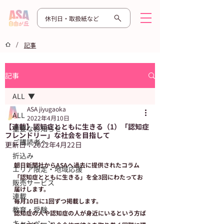
休刊日・取扱紙など
/
記事
記事
ALL
ASA jiyugaoka
ALL
2022年4月10日
【連載】認知症とともに生きる（1）「認知症
重要なお知らせ
フレンドリー」な社会を目指して
ご購読者へ
更新日：
2022年4月22日
折込み
朝日新聞社からASAへ過去に提供されたコラム
エリア限定・地域応援
「認知症とともに生きる」を全3回にわたってお
販売サービス
届けします。
連載
毎月10日に1回ずつ掲載します。
教育・受験
認知症の人や認知症の人が身近にいるという方ば
キャンペーン