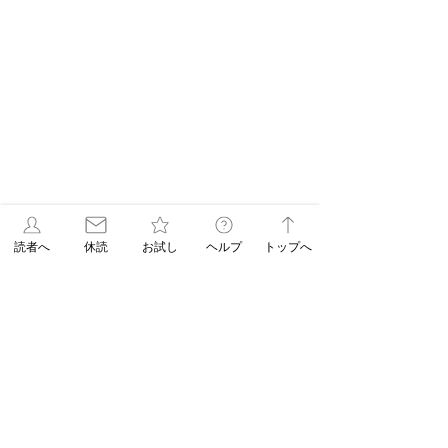
読者へ
休読
お試し
ヘルプ
トップへ
最新記事
【休刊日】８月１２日（水）の朝刊は休
ませていただきます
【連載 Vol.16
【連載 Vol.15
6 日前
Season2】この3つの
Season2】自律
違い知ってる？リン
整えて不調を消す
【連載 Vol.17 Season2】白髪染めのあ