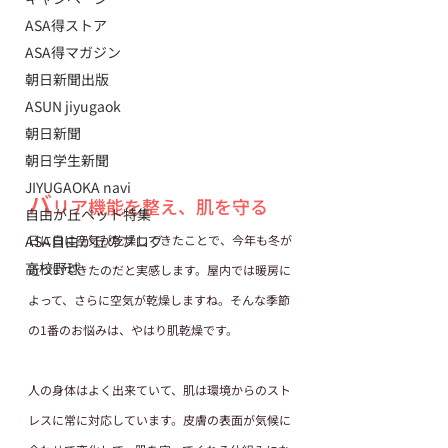
ASA得ストア
ASA得マガジン
朝日新聞出版
ASUN jiyugaok
朝日新聞
朝日学生新聞
JIYUGAOKA navi
バ
リア機能を整え、肌を守る
自由が丘ペット特集
日に日に空気が乾燥してきたことで、今年も冬が
ASA自由が丘のブログ
高校野球
近づいてきたのだと実感します。屋内では暖房に
よって、さらに空気が乾燥しますね。そんな季節
の1番のお悩みは、やはり肌乾燥です。
人の身体はよく出来ていて、肌は環境からのスト
レスに常に対応しています。皮膚の表面が気候に