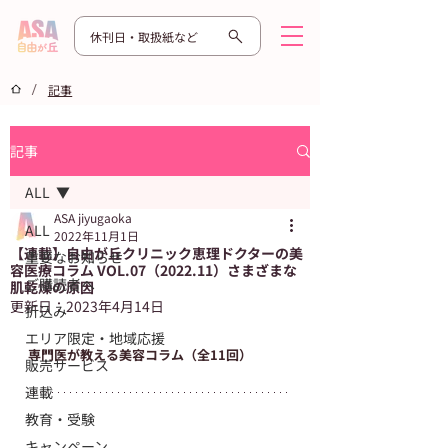
休刊日・取扱紙など
/
記事
記事
ALL
ASA jiyugaoka
ALL
2022年11月1日
【連載】自由が丘クリニック恵理ドクターの美
重要なお知らせ
容医療コラム VOL.07（2022.11）さまざまな
ご購読者へ
肌乾燥の原因
更新日：
2023年4月14日
折込み
エリア限定・地域応援
専門医が教える美容コラム（全11回）
販売サービス
連載
教育・受験
キャンペーン