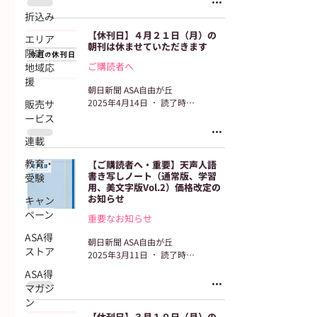
折込み
【休刊日】４月２１日（月）の
エリア
朝刊は休ませていただきます
限定・
ご購読者へ
地域応
援
朝日新聞 ASA自由が丘
2025年4月14日
読了時間: 2分
販売サ
ービス
連載
教育・
【ご購読者へ・重要】天声人語
書き写しノート（通常版、学習
受験
用、美文字版Vol.2）価格改定の
お知らせ
キャン
ペーン
重要なお知らせ
ASA得
朝日新聞 ASA自由が丘
ストア
2025年3月11日
読了時間: 1分
ASA得
マガジ
ン
【休刊日】３月１０日（月）の