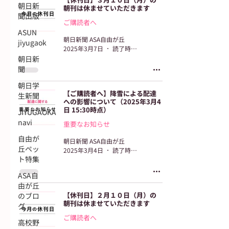
朝日新
朝刊は休ませていただきます
聞出版
ご購読者へ
ASUN
朝日新聞 ASA自由が丘
jiyugaok
2025年3月7日
読了時間: 2分
朝日新
聞
朝日学
【ご購読者へ】降雪による配達
生新聞
への影響について（2025年3月4
日 15:30時点）
JIYUGAOKA
navi
重要なお知らせ
自由が
朝日新聞 ASA自由が丘
丘ペッ
2025年3月4日
読了時間: 1分
ト特集
ASA自
由が丘
【休刊日】２月１０日（月）の
のブロ
朝刊は休ませていただきます
グ
ご購読者へ
高校野