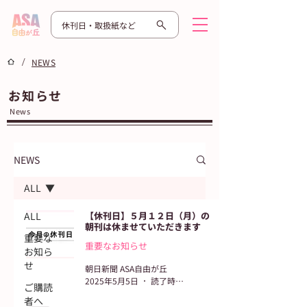
休刊日・取扱紙など
/
NEWS
お知らせ
News
NEWS
ALL
ALL
【休刊日】５月１２日（月）の
朝刊は休ませていただきます
重要な
重要なお知らせ
お知ら
せ
朝日新聞 ASA自由が丘
2025年5月5日
読了時間: 2分
ご購読
者へ