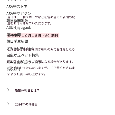
ASA得ストア
ASA得マガジン
当日は、日刊スポーツなどを含め全ての新聞の配
朝日新聞出版
達をお休みさせていただきます。
ASUN jiyugaok
朝日新聞
 休刊日：１０月１５日（火）朝刊 
朝日学生新聞
JIYUGAOKA navi
１月２日の休刊日を除き朝刊のみのお休みとなり
自由が丘ペット特集
ます。
国政選挙等により、変更になる場合があります。
ASA自由が丘のブログ
ご迷惑をお掛けいたしますが、ご了承くださいま
高校野球
すようお願い申し上げます。
新聞休刊日とは？
2024年の休刊日