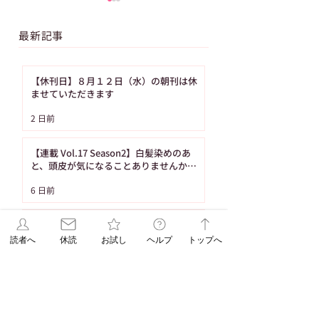
最新記事
【休刊日】８月１２日（水）の朝刊は休
ませていただきます
【ASAレター】2026年
【ご購読者へ】夏
2 日前
8月号パズル（No.93）
み・お盆期間中の
の答え
り置きサービスの
【連載 Vol.17 Season2】白髪染めのあ
内（8月の休刊日
と、頭皮が気になることありませんか？
（髪の病院TOKYO）
日です）
6 日前
【ASAレター】2026年8月号パズル
（No.93）の答え
読者へ
休読
お試し
ヘルプ
トップへ
6 日前
【ご購読者へ】夏休み・お盆期間中のお
取り置きサービスのご案内（8月の休刊日