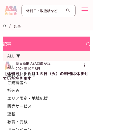
休刊日・取扱紙など
/
記事
記事
ALL
朝日新聞 ASA自由が丘
ALL
2024年10月8日
【休刊日】１０月１５日（火）の朝刊は休ませ
重要なお知らせ
ていただきます
ご購読者へ
折込み
エリア限定・地域応援
販売サービス
連載
教育・受験
キャンペーン