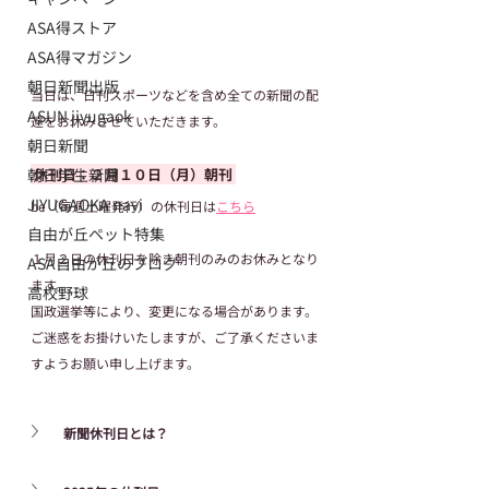
ASA得ストア
ASA得マガジン
朝日新聞出版
当日は、日刊スポーツなどを含め全ての新聞の配
ASUN jiyugaok
達をお休みさせていただきます。
朝日新聞
 休刊日：２月１０日（月）朝刊 
朝日学生新聞
JIYUGAOKA navi
be（毎週土曜発行）の休刊日は
こちら
自由が丘ペット特集
１月２日の休刊日を除き朝刊のみのお休みとなり
ASA自由が丘のブログ
ます。
高校野球
国政選挙等により、変更になる場合があります。
ご迷惑をお掛けいたしますが、ご了承くださいま
すようお願い申し上げます。
新聞休刊日とは？