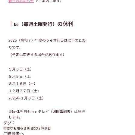
者へのお知らせ
 でご案内します。
┃
の休刊
（毎週土曜発行）
be
2025（令和７）年度のｂｅ休刊日は以下のとお
りです。
（予定は変更する場合があります）
５月３日（土）
８月９日（土）
８月１６日（土）
１２月２７日（土）
2026年１月３日（土）
※be休刊日もｂｅテレビ（週間番組表）は発行
します。
タグ：
重要なお知らせ
新聞発行
休刊日
ご購読者へ