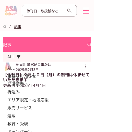
休刊日・取扱紙など
/
記事
記事
ALL
朝日新聞 ASA自由が丘
ALL
2025年2月3日
【休刊日】２月１０日（月）の朝刊は休ませて
重要なお知らせ
いただきます
ご購読者へ
更新日：
2025年4月4日
折込み
エリア限定・地域応援
販売サービス
連載
教育・受験
キャンペーン