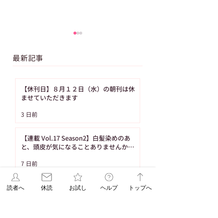
最新記事
【休刊日】８月１２日（水）の朝刊は休
ませていただきます
【ASAレター】2026年
【ご購読者へ】夏
3 日前
8月号パズル（No.93）
み・お盆期間中の
の答え
り置きサービスの
【連載 Vol.17 Season2】白髪染めのあ
内（8月の休刊日
と、頭皮が気になることありませんか？
（髪の病院TOKYO）
日です）
7 日前
【ASAレター】2026年8月号パズル
読者へ
休読
お試し
ヘルプ
トップへ
（No.93）の答え
7 日前