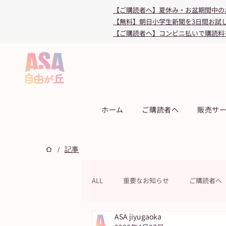
【ご購読者へ】夏休み・お盆期間中の
【無料】朝日小学生新聞を3日間お試
【ご購読者へ】コンビニ払いで購読料
ホーム
ご購読者へ
販売サ
/
記事
ALL
重要なお知らせ
ご購読者へ
ASA jiyugaoka
連載
教育・受験
キャンペ