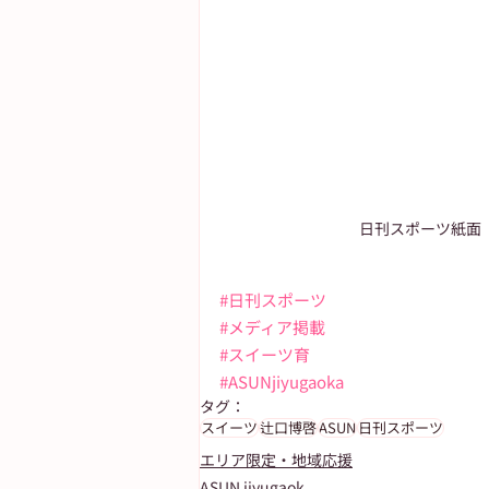
日刊スポーツ紙面
#日刊スポーツ
#メディア掲載
#スイーツ育
#ASUNjiyugaoka
タグ：
スイーツ
辻口博啓
ASUN
日刊スポーツ
エリア限定・地域応援
ASUN jiyugaok