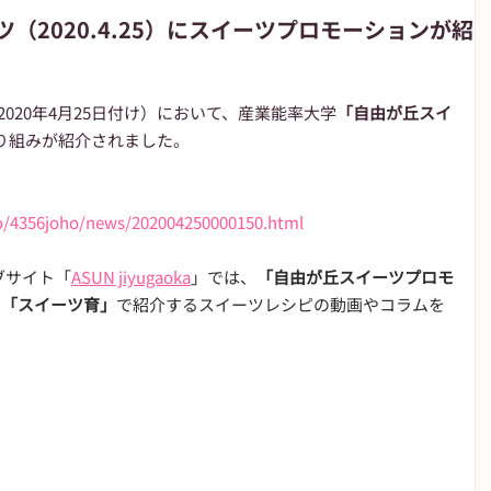
（2020.4.25）にスイーツプロモーションが紹
朝日新聞
朝日学生新聞
JIYUGAOKA navi
om（2020年4月25日付け）において、産業能率大学
「自由が丘スイ
り組みが紹介されました。 
が丘のブログ
高校野球
o/4356joho/news/202004250000150.html
ブサイト「
ASUN jiyugaoka
」では、
「自由が丘スイーツプロモ
る
「スイーツ育」
で紹介するスイーツレシピの動画やコラムを