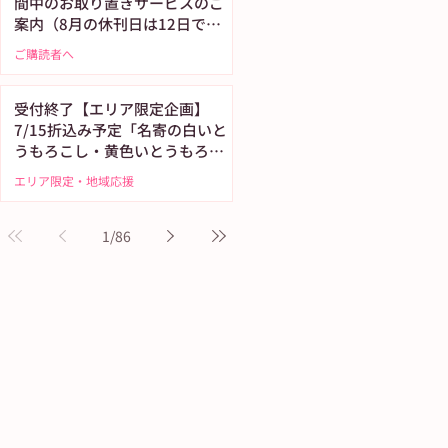
間中のお取り置きサービスのご
案内（8月の休刊日は12日で
す）
ご購読者へ
受付終了【エリア限定企画】
7/15折込み予定「名寄の白いと
うもろこし・黄色いとうもろこ
し恵味（めぐみ）」
エリア限定・地域応援
1
/
86