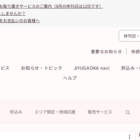
お取り置きサービスのご案内（8月の休刊日は12日です）
ししませんか？
をお支払いのお客様へ
休刊日・
重要なお知らせ
休
ービス
お知らせ・トピック
JIYUGAOKA navi
折込み・
ヘルプ
折込み
エリア限定・地域応援
販売サービス
ーン
ASA得ストア
ASA得マガジン