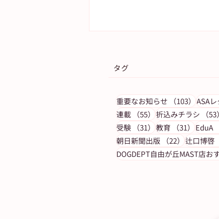
タグ
103件
重要なお知らせ
（103）
ASA
55件の記事
連載
（55）
折込みチラシ
（53
31件の記事
31件の
受験
（31）
教育
（31）
EduA
【2020年12月 スイーツレシ
22件の記
朝日新聞出版
（22）
辻口博啓
新】ASUN jiyugaoka－自由
DOGDEPT自由が丘MAST店お
から届ける新しい未来