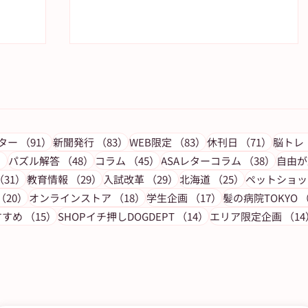
の記事
91件の記事
83件の記事
83件の記事
71件の
レター
（91）
新聞発行
（83）
WEB限定
（83）
休刊日
（71）
脳トレ
53件の記事
48件の記事
45件の記事
38件
）
パズル解答
（48）
コラム
（45）
ASAレターコラム
（38）
自由が
記事
31件の記事
29件の記事
29件の記事
25件の記事
（31）
教育情報
（29）
入試改革
（29）
北海道
（25）
ペットショッ
ピ更
【ウェブサイトNEW OPEN】
事
20件の記事
18件の記事
17件の記事
（20）
オンラインストア
（18）
学生企画
（17）
髪の病院TOKYO
（
が丘
ASUN jiyugaoka－自由が丘から
15件の記事
14件の記事
すすめ
（15）
SHOPイチ押しDOGDEPT
（14）
エリア限定企画
（14
届ける新しい未来