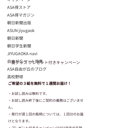
ASA得ストア
ASA得マガジン
朝日新聞出版
ASUN jiyugaok
朝日新聞
朝日学生新聞
JIYUGAOKA navi
自由が丘ペット特集
夏グッズ プレゼント付きキャンペーン
ASA自由が丘のブログ
高校野球
ご希望の３紙を無料で１週間お届け！
・お試し読みは無料です。
・お試し読み終了後にご契約の義務はございませ
ん。
・発行が週１回の銘柄については、１回分のお届
けとなります。
​・プレゼント付きキャンペーンはASA自由が丘独