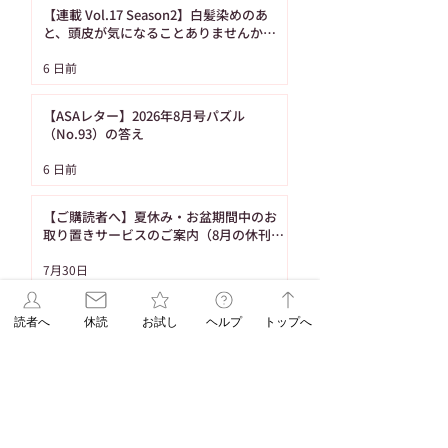
ーズの人気作を1冊まる
間・月額100円 
【連載 Vol.17 Season2】白髪染めのあ
ごと無料公開！（4月
読者限定
と、頭皮が気になることありませんか？
（髪の病院TOKYO）
25日から5月8日まで）
6 日前
【ASAレター】2026年8月号パズル
（No.93）の答え
6 日前
【ご購読者へ】夏休み・お盆期間中のお
取り置きサービスのご案内（8月の休刊日
は12日です）
7月30日
受付終了【エリア限定企画】7/15折込み
読者へ
休読
お試し
ヘルプ
トップへ
予定「名寄の白いとうもろこし・黄色い
とうもろこし恵味（めぐみ）」
7月14日
1
/
86