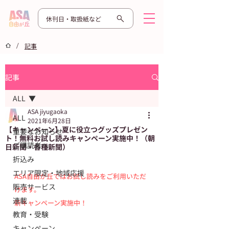
休刊日・取扱紙など
/
記事
記事
ALL
ASA jiyugaoka
ALL
2021年6月28日
【キャンペーン】夏に役立つグッズプレゼン
重要なお知らせ
ト！無料お試し読みキャンペーン実施中！（朝
ご購読者へ
日新聞・各種新聞）
折込み
エリア限定・地域応援
ASA自由が丘ではお試し読みをご利用いただ
販売サービス
けます。
連載
新キャンペーン実施中！
教育・受験
キャンペーン