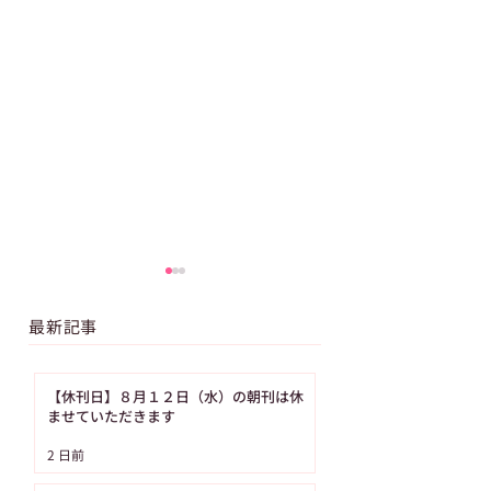
最新記事
【休刊日】８月１２日（水）の朝刊は休
ませていただきます
【GW特別企画】「科学
【キャンペーン】
2 日前
漫画サバイバル」シリ
新聞デジタル 4ヶ