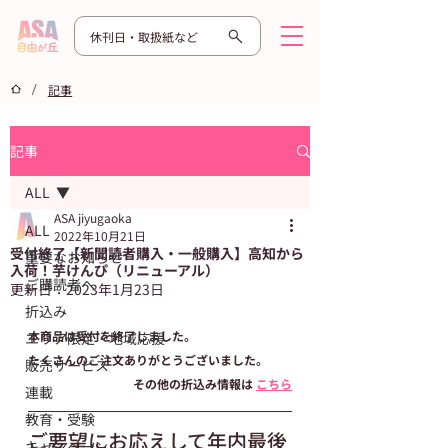
休刊日・取扱紙など
/
記事
記事
ALL
ASA jiyugaoka
ALL
2022年10月21日
受付終了【新聞読者購入・一般購入】高知から
重要なお知らせ
入荷！芋けんぴ（リニューアル）
ご購読者へ
更新日：
2023年1月23日
折込み
本商品は受付を終了しました。
エリア限定・地域応援
たくさんのご注文ありがとうございました。
販売サービス
その他の折込み情報は 
こちら
連載
教育・受験
ご要望にお応えして年内最後
キャンペーン