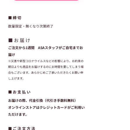
■ 締 切
数量限定・無くなり次第終了
■ お 届 け
ご注文から1週間　ASAスタッフがご自宅までお
届け
※災害や新型コロナウイルスなどの影響により、お約束の
期日よりも商品をお届けするのにお時間を要してしまう場
合もございます。あらかじめご了承いただきたくお願い申
し上げます。
■ お 支 払 い
お届けの際、代金引換（代引き手数料無料）
オンラインストアはクレジットカードがご利用い
ただけます。
■ ご 注 文 方 法