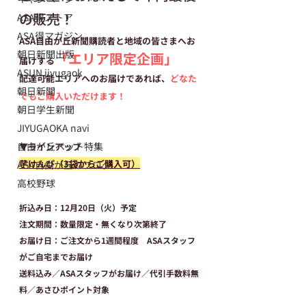
の販売！
ASA得ストア
ASA得マガジン
ASA自由が丘新聞購読者と地域の皆さまへお
朝日新聞出版
「エリア限定企画」
届けする
ASUN jiyugaok
配達可能エリアへのお届けであれば、
どなた
朝日新聞
でもご購入いただけます！
朝日学生新聞
JIYUGAOKA navi
自由が丘ペット特集
▼ラインアップ
芋けんぴ（3袋からご購入可）
ASA自由が丘のブログ
高校野球
折込み日：
12月20日（火）予定
注文期間：
数量限定・無くなり次第終了
お届け日：
ご注文から1週間程度　ASAスタッフ
がご自宅までお届け
送料込み／ASAスタッフがお届け／代引手数料無
料／あさひポイント対象