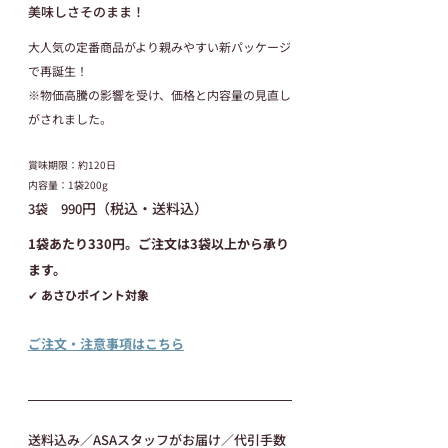
美味しさそのまま！
大人気の定番商品がより親みやすい新パッケージ
で再誕生！
※物価高騰の影響を受け、価格と内容量の見直し
がされました。
賞味期限：約120日
内容量：1袋200g
円（税込・送料込）
3袋　990
1袋あたり330円。ご注文は3袋以上から承り
ます。
✔ あさひポイント対象
ご注文・注意事項はこちら
送料込み／ASAスタッフがお届け／代引手数