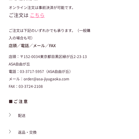
オンライン注文は事前決済が可能です。
ご注文は 
こちら
ご注文は下記のいずれかでも承ります。（一般購
入の場合も可）
店頭／電話／メール／FAX
店頭：〒152-0034東京都目黒区緑が丘2-23-13　
ASA自由が丘
電話：03-3717-5957（ASA自由が丘）
メール：order@asa-jiyugaoka.com
FAX：03-3724-2108
■ ご 注 意
配送
返品・交換