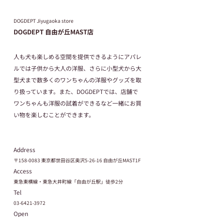
DOGDEPT Jiyugaoka store
DOGDEPT 自由が丘MAST店
人も犬も楽しめる空間を提供できるようにアパレ
ルでは子供から大人の洋服、さらに小型犬から大
型犬まで数多くのワンちゃんの洋服やグッズを取
り扱っています。また、DOGDEPTでは、店舗で
ワンちゃんも洋服の試着ができるなど一緒にお買
い物を楽しむことができます。
Address
〒158-0083 東京都世田谷区奥沢5-26-16 自由が丘MAST1F
Access
東急東横線・東急大井町線「自由が丘駅」徒歩2分
Tel
03-6421-3972
Open