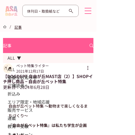
休刊日・取扱紙など
/
記事
記事
ALL
ペット特集ライター
ALL
2021年12月17日
【​DOGDEPT 自由が丘MAST店（2）】SHOPイ
重要なお知らせ
チ押し商品 − 自由が丘ペット特集
ご購読者へ
更新日：
2024年6月28日
折込み
エリア限定・地域応援
自由が丘ペット特集 〜動物まで楽しくなるま
販売サービス
ちづくり〜
連載
『自由が丘ペット特集』は私たち学生が企画
教育・受験
キャンペーン
しました。