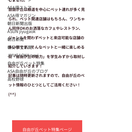
ASA得ストア
自由が丘は緑道を中心にペット連れが多く見
ASA得マガジン
られ、ペット関連店舗はもちろん、ワンちゃ
朝日新聞出版
ん同伴OKのお洒落なカフェやレストラン、
ASUN jiyugaok
ジャンルを問わずペットと来店可能な店舗の
朝日新聞
朝日学生新聞
多い街です。そんなペットと一緒に楽しめる
JIYUGAOKA navi
街「自由が丘の魅力」を学生みずから取材し
自由が丘ペット特集
紹介していきます！
ASA自由が丘のブログ
記事は随時更新されますので、自由が丘のペ
高校野球
ット情報のひとつとしてご活用ください！
(^^)
自由が丘ペット特集ページ