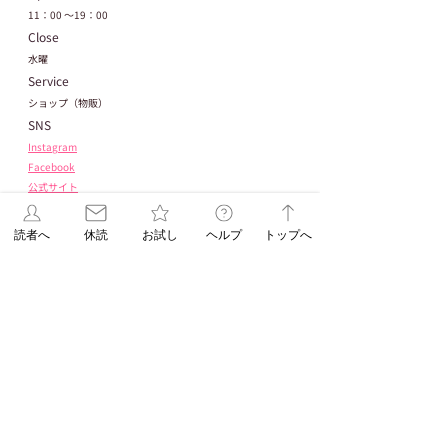
11：00 〜19：00
Close
水曜
Service
ショップ（物販）
SNS
Instagram
Facebook
公式サイト
読者へ
休読
お試し
ヘルプ
トップへ
自由が丘ペット特集ページ
#DOGDEPT自由が丘MAST店
タグ：
自由が丘ペット特集
ペットショップ
学生企画
DOGDEPT自由が丘MAST店おすすめ
SHOPイチ押しDOGDEPT
自由が丘
DOGDEPT
産業能率大学
自由が丘ペット特集