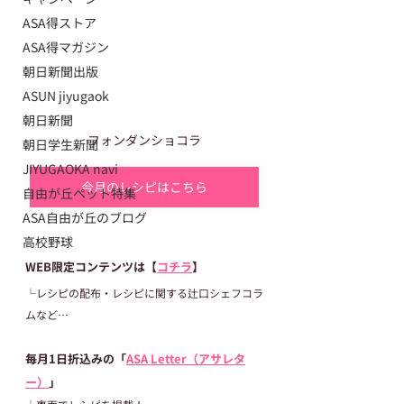
ASA得ストア
ASA得マガジン
朝日新聞出版
ASUN jiyugaok
朝日新聞
フォンダンショコラ
朝日学生新聞
JIYUGAOKA navi
今月のレシピはこちら
自由が丘ペット特集
ASA自由が丘のブログ
高校野球
WEB限定コンテンツは【
コチラ
】
└レシピの配布・レシピに関する辻口シェフコラ
ムなど…
毎月1日折込みの「
ASA Letter（アサレタ
ー）
」