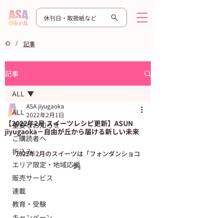
休刊日・取扱紙など
/
記事
記事
ALL
ASA jiyugaoka
ALL
2022年2月1日
【2022年2月 スイーツレシピ更新】ASUN
重要なお知らせ
jiyugaoka－自由が丘から届ける新しい未来
ご購読者へ
折込み
2022年2月のスイーツは「フォンダンショコ
エリア限定・地域応援
ラ」
販売サービス
連載
教育・受験
キャンペーン