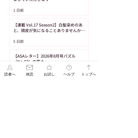
【DOG DEPT自由が丘
【ペットパラダイ
1 日前
MAST店（16）】
由が丘店（13）
SHOPイチオシ商品
SHOPイチオシ商
【連載 Vol.17 Season2】白髪染めのあ
「イチ押しもこもこグ
「イチ押しもこも
と、頭皮が気になることありませんか？
（髪の病院TOKYO）
ッズ」ー自由が丘ペッ
ッズ」ー自由が丘
5 日前
ト特集
ト特集
【ASAレター】2026年8月号パズル
（No.93）の答え
5 日前
読者へ
休読
お試し
ヘルプ
トップへ
【ご購読者へ】夏休み・お盆期間中のお
取り置きサービスのご案内（8月の休刊日
は12日です）
7月30日
受付終了【エリア限定企画】7/15折込み
予定「名寄の白いとうもろこし・黄色い
とうもろこし恵味（めぐみ）」
7月14日