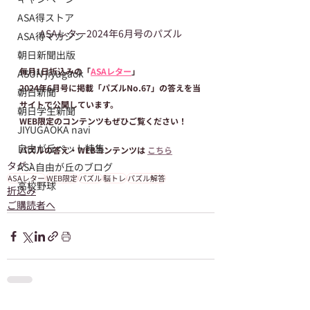
ASA得ストア
ASAレター2024年6月号のパズル
ASA得マガジン
朝日新聞出版
毎月1日折込みの「
ASAレター
」
ASUN jiyugaok
2024年6月号に掲載「パズルNo.67」の答えを当
朝日新聞
サイトで公開しています。
朝日学生新聞
WEB限定のコンテンツもぜひご覧ください！
JIYUGAOKA navi
自由が丘ペット特集
パズルの答え・WEBコンテンツは 
こちら
タグ：
ASA自由が丘のブログ
ASAレター
WEB限定
パズル
脳トレ
パズル解答
高校野球
折込み
ご購読者へ