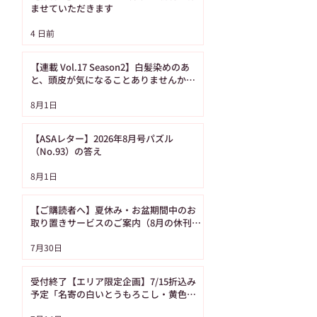
ませていただきます
【ASAレター】2026年
【ご購読者へ】夏
4 日前
8月号パズル（No.93）
み・お盆期間中の
の答え
り置きサービスの
【連載 Vol.17 Season2】白髪染めのあ
内（8月の休刊日
と、頭皮が気になることありませんか？
（髪の病院TOKYO）
日です）
8月1日
【ASAレター】2026年8月号パズル
（No.93）の答え
8月1日
【ご購読者へ】夏休み・お盆期間中のお
取り置きサービスのご案内（8月の休刊日
は12日です）
7月30日
受付終了【エリア限定企画】7/15折込み
予定「名寄の白いとうもろこし・黄色い
とうもろこし恵味（めぐみ）」