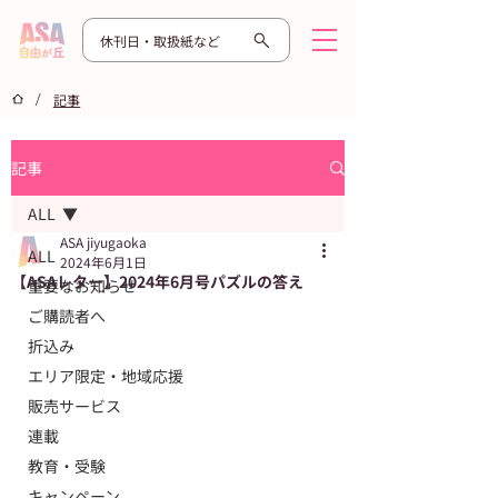
休刊日・取扱紙など
/
記事
記事
ALL
ASA jiyugaoka
ALL
2024年6月1日
【ASAレター】2024年6月号パズルの答え
重要なお知らせ
ご購読者へ
折込み
エリア限定・地域応援
販売サービス
連載
教育・受験
キャンペーン