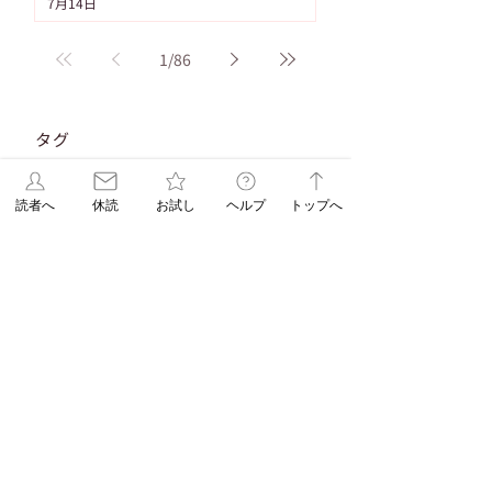
7月14日
1
/
86
タグ
103件の記事
91件の記事
重要なお知らせ
（103）
ASAレター
（91）
83件の記事
83件の記事
71件の記事
新聞発行
（83）
WEB限定
（83）
休刊日
（71）
読者へ
休読
お試し
ヘルプ
トップへ
58件の記事
58件の記事
55件の記事
脳トレ
（58）
パズル
（58）
連載
（55）
53件の記事
48件の記事
折込みチラシ
（53）
パズル解答
（48）
45件の記事
38件の記事
コラム
（45）
ASAレターコラム
（38）
32件の記事
31件の記事
31件の記事
自由が丘ペット特集
（32）
受験
（31）
教育
（31）
31件の記事
29件の記事
29件の記事
EduA
（31）
教育情報
（29）
入試改革
（29）
25件の記事
25件の記事
北海道
（25）
ペットショップ
（25）
23件の記事
22件の記事
スイーツ
（23）
朝日新聞出版
（22）
20件の記事
18件の記事
辻口博啓
（20）
オンラインストア
（18）
17件の記事
17件の記事
学生企画
（17）
髪の病院TOKYO
（17）
16件の記事
新刊
（16）
15件の記事
DOGDEPT自由が丘MAST店おすすめ
（15）
14件の記事
SHOPイチ押しDOGDEPT
（14）
14件の記事
エリア限定企画
（14）
All NEWS