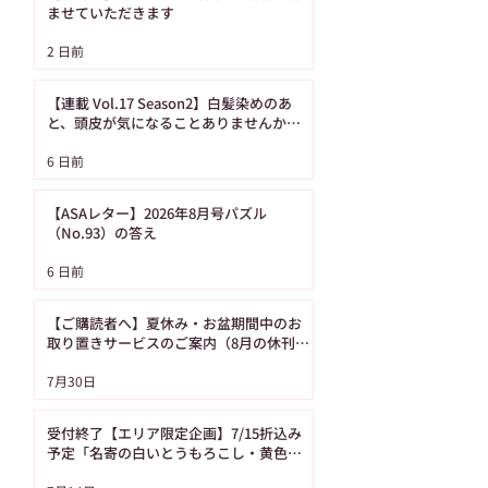
ませていただきます
【ASAレター】2026年
【ご購読者へ】夏
2 日前
8月号パズル（No.93）
み・お盆期間中の
の答え
り置きサービスの
【連載 Vol.17 Season2】白髪染めのあ
内（8月の休刊日
と、頭皮が気になることありませんか？
（髪の病院TOKYO）
日です）
6 日前
【ASAレター】2026年8月号パズル
（No.93）の答え
6 日前
【ご購読者へ】夏休み・お盆期間中のお
取り置きサービスのご案内（8月の休刊日
は12日です）
7月30日
受付終了【エリア限定企画】7/15折込み
予定「名寄の白いとうもろこし・黄色い
とうもろこし恵味（めぐみ）」