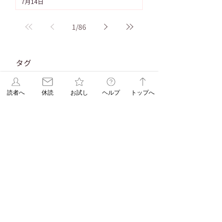
7月14日
1
/
86
タグ
103件の記事
91件の記事
重要なお知らせ
（103）
ASAレター
（91）
83件の記事
83件の記事
71件の記事
新聞発行
（83）
WEB限定
（83）
休刊日
（71）
読者へ
休読
お試し
ヘルプ
トップへ
58件の記事
58件の記事
55件の記事
脳トレ
（58）
パズル
（58）
連載
（55）
53件の記事
48件の記事
折込みチラシ
（53）
パズル解答
（48）
45件の記事
38件の記事
コラム
（45）
ASAレターコラム
（38）
32件の記事
31件の記事
31件の記事
自由が丘ペット特集
（32）
受験
（31）
教育
（31）
31件の記事
29件の記事
29件の記事
EduA
（31）
教育情報
（29）
入試改革
（29）
25件の記事
25件の記事
北海道
（25）
ペットショップ
（25）
23件の記事
22件の記事
スイーツ
（23）
朝日新聞出版
（22）
20件の記事
18件の記事
辻口博啓
（20）
オンラインストア
（18）
17件の記事
17件の記事
学生企画
（17）
髪の病院TOKYO
（17）
16件の記事
新刊
（16）
15件の記事
DOGDEPT自由が丘MAST店おすすめ
（15）
14件の記事
SHOPイチ押しDOGDEPT
（14）
14件の記事
エリア限定企画
（14）
All NEWS