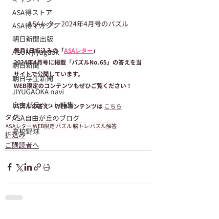
ASA得ストア
ASAレター2024年4月号のパズル
ASA得マガジン
朝日新聞出版
毎月1日折込みの「
ASAレター
」
ASUN jiyugaok
2024年4月号に掲載「パズルNo.65」の答えを当
朝日新聞
サイトで公開しています。
朝日学生新聞
WEB限定のコンテンツもぜひご覧ください！
JIYUGAOKA navi
自由が丘ペット特集
パズルの答え・WEBコンテンツは 
こちら
タグ：
ASA自由が丘のブログ
ASAレター
WEB限定
パズル
脳トレ
パズル解答
高校野球
折込み
ご購読者へ