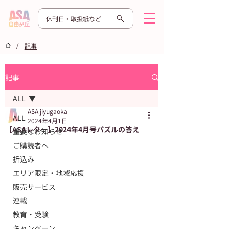
休刊日・取扱紙など
/
記事
記事
ALL
ASA jiyugaoka
ALL
2024年4月1日
【ASAレター】2024年4月号パズルの答え
重要なお知らせ
ご購読者へ
折込み
エリア限定・地域応援
販売サービス
連載
教育・受験
キャンペーン