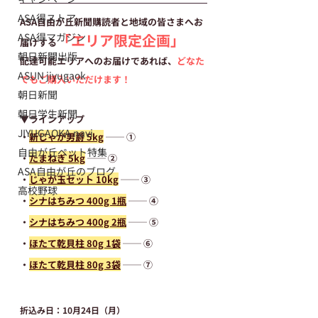
ASA得ストア
ASA自由が丘新聞購読者と地域の皆さまへお
ASA得マガジン
「エリア限定企画」
届けする
朝日新聞出版
配達可能エリアへのお届けであれば、
どなた
ASUN jiyugaok
でもご購入いただけます！
朝日新聞
朝日学生新聞
▼ラインアップ
JIYUGAOKA navi
・
新じゃが男爵 5kg
── ①
自由が丘ペット特集
・
たまねぎ 5kg
 ── ②
ASA自由が丘のブログ
・
じゃが玉セット 10kg
 ── ③
高校野球
・
シナはちみつ 400g 1瓶
 ── ④
・
シナはちみつ 400g 2瓶
 ── ⑤
・
ほたて乾貝柱 80g 1袋
 ── ⑥
・
ほたて乾貝柱 80g 3袋
 ── ⑦ 
折込み日
：10月24日（月）