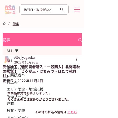
休刊日・取扱紙など
/
記事
記事
ALL
ASA jiyugaoka
ALL
2022年10月26日
受付終了【新聞読者購入・一般購入】北海道秋
重要なお知らせ
の味覚！「じゃが玉・はちみつ・ほたて乾貝
ご購読者へ
柱」
更新日：
2022年11月4日
折込み
エリア限定・地域応援
本商品は受付を終了しました。
販売サービス
たくさんのご注文ありがとうございました。
連載
教育・受験
その他の折込み情報は 
こちら
キャンペーン