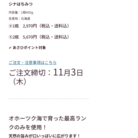
シナはちみつ
内容量：1瓶400g
生産地：北海道
円（税込・送料込）
④1瓶　2,970
円（税込・送料込）
⑤2瓶　5,670
✔ あさひポイント対象
ご注文・注意事項はこちら
11
3
ご注文締切：
月
日
（木）
オホーツク海で育った最高ラン
クのみを使用！
天然の旨みが口いっぱいに広がります！