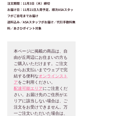
注文期間
：11月3日（木）締切
お届け日
：11月21日入荷予定、順次ASAスタッ
フがご自宅までお届け
送料込み／ASAスタッフがお届け／代引手数料無
料／あさひポイント対象
本ページに掲載の商品は、自
由が丘周辺にお住まいの方も
ご購入いただけます。ご注文
からお支払いまでウェブで完
結する便利な
オンラインスト
ア
配達可能エリア
にご注意くだ
さい。お届け先のご住所がエ
リアに該当しない場合は、ご
注文をお受けできません。万
一ご注文いただいた場合は、