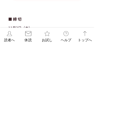
■ 締 切
11月3日（木）
読者へ
休読
お試し
ヘルプ
トップへ
■ お 届 け
11月21日入荷予定、順次ASAスタッフがご自宅
までお届け
※災害や新型コロナウイルスなどの影響により、お約束の
期日よりも商品をお届けするのにお時間を要してしまう場
合もございます。あらかじめご了承いただきたくお願い申
し上げます。
■ お 支 払 い
お届けの際、代金引換（代引き手数料無料）
オンラインストアはクレジットカードがご利用い
ただけます。
■ ご 注 文 方 法