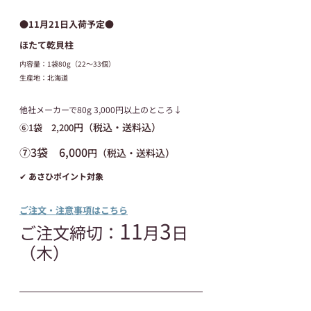
●11月21日入荷予定●
ほたて乾貝柱
内容量：1袋80g（22〜33個）
生産地：北海道
他社メーカーで80g 3,000円以上のところ↓
円（税込・送料込）
⑥1袋　2,200
⑦3袋　6,000
円（税込・送料込）
✔ あさひポイント対象
ご注文・注意事項はこちら
11
3
ご注文締切：
月
日
（木）