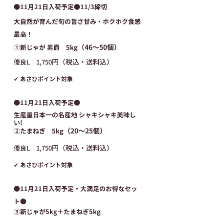
●11月21日入荷予定●11/3締切
大自然が育んだ旬の旨さ甘み・ホクホク食感
最高！
（46～50個）
①新じゃが 男爵　5kg
円（税込・送料込）
優良L　1,750
✔ あさひポイント対象
●11月21日入荷予定●
生産量日本一の名産地 シャキシャキ美味し
い!
（20～25個）
②たまねぎ　5kg
円（税込・送料込）
優良L　1,750
✔ あさひポイント対象
●11月21日入荷予定・大満足のお得なセッ
ト●
③新じゃが5kg＋たまねぎ5kg