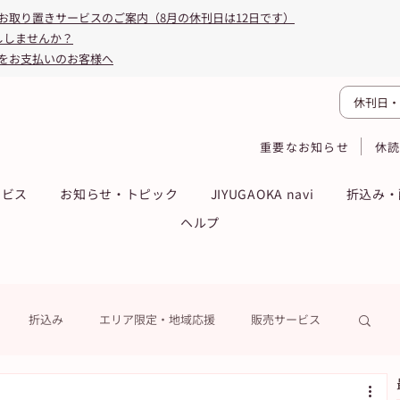
お取り置きサービスのご案内（8月の休刊日は12日です）
ししませんか？
をお支払いのお客様へ
休刊日・
重要なお知らせ
休
ービス
お知らせ・トピック
JIYUGAOKA navi
折込み・
ヘルプ
折込み
エリア限定・地域応援
販売サービス
ーン
ASA得ストア
ASA得マガジン