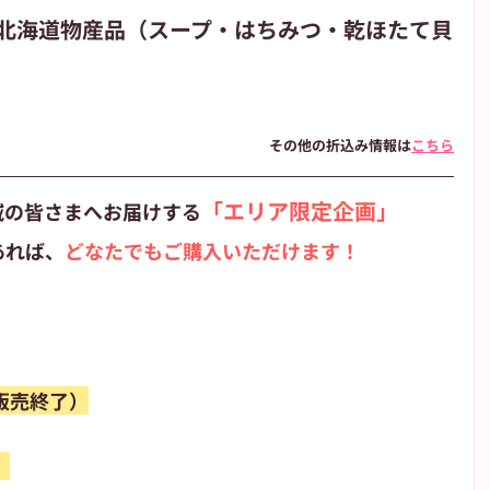
北海道物産品（スープ・はちみつ・乾ほたて貝
朝日新聞
朝日学生新聞
JIYUGAOKA navi
その他の折込み情報は
こちら
が丘のブログ
高校野球
「エリア限定企画」
域の皆さまへお届けする
あれば、
どなたでもご購入いただけます！
販売終了）
）