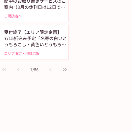
間中のお取り置きサービスのご
案内（8月の休刊日は12日で
す）
ご購読者へ
受付終了【エリア限定企画】
7/15折込み予定「名寄の白いと
うもろこし・黄色いとうもろこ
し恵味（めぐみ）」
エリア限定・地域応援
1
/
86