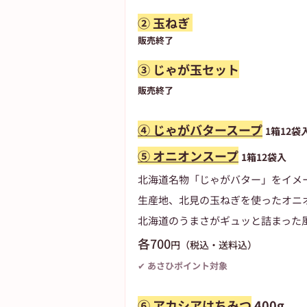
② 玉ねぎ 
販売終了
③ じゃが玉セット
販売終了
④ じゃがバタースープ
1箱12袋
⑤ オニオンスープ
1箱12袋入
北海道名物「じゃがバター」をイメ
生産地、北見の玉ねぎを使ったオニ
北海道のうまさがギュッと詰まった
各700
円（税込・送料込）
✔ あさひポイント対象
⑥ アカシアはちみつ
 400g