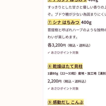
すっきりとした甘さと優しい香りの
ぞ。ブドウ糖が少ない為固まりにく
⑦ シナ はちみつ 
 400g
菩提樹と呼ばれハーブのような独特
わいが楽しめます。
各3,200
円（税込・送料込）
✔ あさひポイント対象
⑧ 乾燥ほたて貝柱
1袋80g（22〜33粒）産地・加工地【湧
2,200
円（税込・送料込）
✔ あさひポイント対象
⑨ 感動だし こんぶ