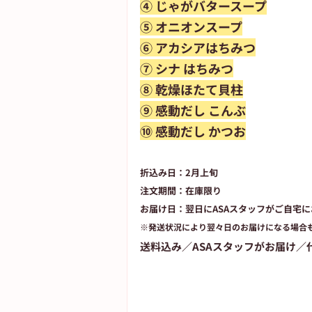
④ じゃがバタースープ
⑤ オニオンスープ
⑥ アカシアはちみつ
⑦ シナ はちみつ
⑧ 乾燥ほたて貝柱
⑨ 感動だし こんぶ
⑩ 感動だし かつお
折込み日：
2月上旬
注文期間：在庫限り
お届け日：
翌日にASAスタッフがご自宅
※発送状況により翌々日のお届けになる場合
送料込み／ASAスタッフがお届け／