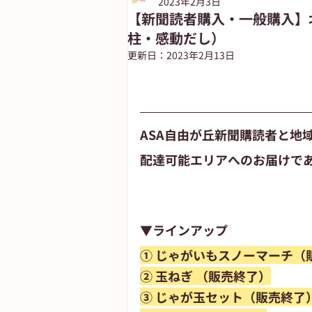
2023年2月3日
【新聞読者購入・一般購入】
柱・感動だし）
朝日新聞出版
ASUN jiyugaok
更新日：
2023年2月13日
自由が丘ペット特集
ASA自由
ASA自由が丘新聞購読者と地
配達可能エリアへのお届けで
▼ラインアップ
① じゃがいもスノーマーチ（
② 玉ねぎ （販売終了）
③ じゃが玉セット（販売終了