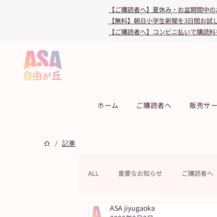
【ご購読者へ】夏休み・お盆期間中の
【無料】朝日小学生新聞を3日間お試
【ご購読者へ】コンビニ払いで購読料
ホーム
ご購読者へ
販売サ
/
記事
ALL
重要なお知らせ
ご購読者へ
ASA jiyugaoka
連載
教育・受験
キャンペ