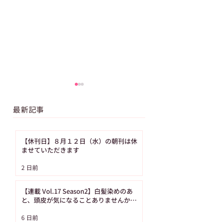
最新記事
【休刊日】８月１２日（水）の朝刊は休
ませていただきます
【ASAレター】2026年
【ご購読者へ】夏
2 日前
8月号パズル（No.93）
み・お盆期間中の
の答え
り置きサービスの
【連載 Vol.17 Season2】白髪染めのあ
内（8月の休刊日
と、頭皮が気になることありませんか？
（髪の病院TOKYO）
日です）
6 日前