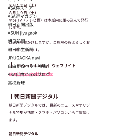
８月１２日（土）
ASA得ストア
８月１９日（土）
ASA得マガジン
＊be TV（テレビ欄）は本紙内に組み込んで発行
朝日新聞出版
します。
ASUN jiyugaok
朝日新聞
ご迷惑をおかけしますが、ご理解の程よろしくお
朝日学生新聞
願い申し上げます。
JIYUGAOKA navi
┃
［be on Saturday］ウェブサイト
自由が丘ペット特集
http://www.asahi.com/be
ASA自由が丘のブログ
高校野球
┃朝日新聞デジタル
朝日新聞デジタルでは、最新のニュースやオリジ
ナル特集が携帯・スマホ・パソコンからご覧頂け
ます。
朝日新聞デジタル