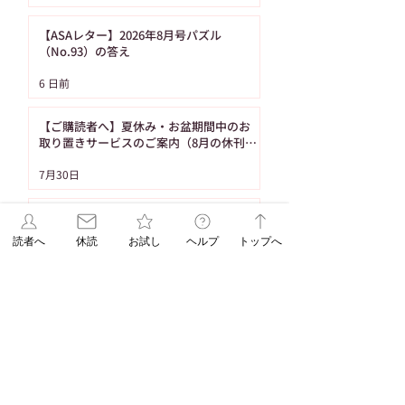
【ASAレター】2026年8月号パズル
（No.93）の答え
6 日前
【ご購読者へ】夏休み・お盆期間中のお
取り置きサービスのご案内（8月の休刊日
は12日です）
7月30日
受付終了【エリア限定企画】7/15折込み
予定「名寄の白いとうもろこし・黄色い
読者へ
休読
お試し
ヘルプ
トップへ
とうもろこし恵味（めぐみ）」
7月14日
1
/
86
タグ