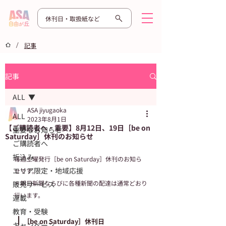
休刊日・取扱紙など
/
記事
記事
ALL
ASA jiyugaoka
ALL
2023年8月1日
【ご購読者へ・重要】8月12日、19日［be on
重要なお知らせ
Saturday］休刊のお知らせ
ご購読者へ
折込み
毎週土曜発行［be on Saturday］休刊のお知ら
エリア限定・地域応援
せです。
＊朝日新聞ならびに各種新聞の配達は通常どおり
販売サービス
行います。
連載
教育・受験
┃
［be on Saturday］休刊日
キャンペーン