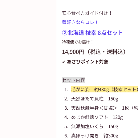
安心食べ方ガイド付き！
蟹好きならコレ！
②北海道 枝幸 8点セット
冷凍便でお届け！
14,900円（税込・送料込）
✔ あさひポイント対象
セット内容
毛がに姿　約430g（枝幸セッ
天然ほたて貝柱　150g
天然秋鮭半身＜甘塩＞　1枚（約7
めじか鮭燻ソフト　120g
無添加塩いくら　150g
真ぼっけ開き　約300g