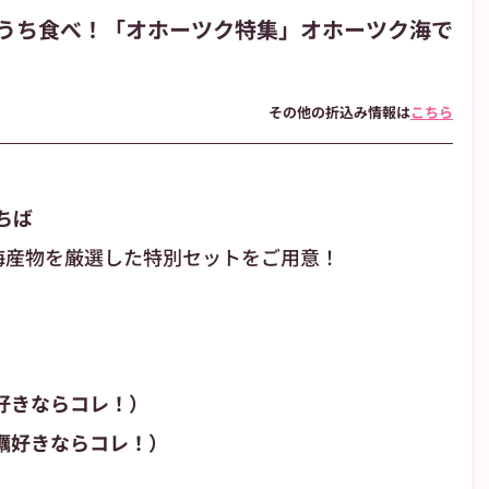
うち食べ！「オホーツク特集」オホーツク海で
朝日新聞
朝日学生新聞
JIYUGAOKA navi
その他の折込み情報は
こちら
が丘のブログ
高校野球
ちば
海産物を厳選した特別セットをご用意！
蟹好きならコレ！）
牡蠣好きならコレ！）