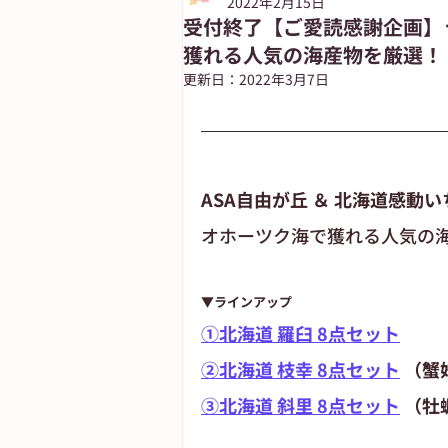
2022年2月15日
受付終了【ご愛読感謝企画】
獲れる人気の海産物を厳選！
朝日新聞出版
ASUN jiyugaok
更新日：
2022年3月7日
自由が丘ペット特集
ASA自由
ASA自由が丘 ＆ 北海道感動い
オホーツク海で獲れる人気の
▼ラインアップ
①北海道 羅臼 8点セット
②北海道 枝幸 8点セット
 （
③北海道 斜里 8点セット
 （