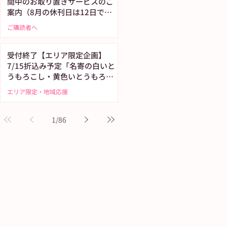
間中のお取り置きサービスのご
案内（8月の休刊日は12日で
す）
ご購読者へ
受付終了【エリア限定企画】
7/15折込み予定「名寄の白いと
うもろこし・黄色いとうもろこ
し恵味（めぐみ）」
エリア限定・地域応援
1
/
86