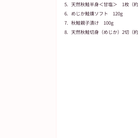
天然秋鮭半身＜甘塩＞　1枚（約7
めじか鮭燻ソフト　120g
秋鮭親子漬け　100g
天然秋鮭切身（めじか）2切（約7