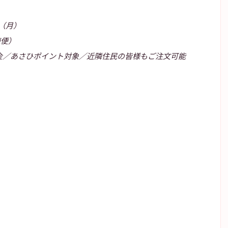
日（月）
凍便）
集金／あさひポイント対象／近隣住民の皆様もご注文可能