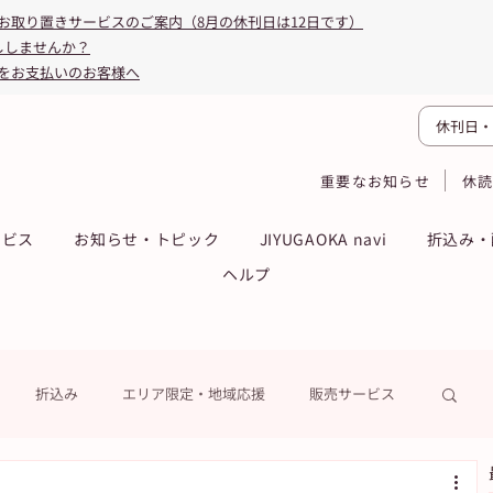
お取り置きサービスのご案内（8月の休刊日は12日です）
ししませんか？
をお支払いのお客様へ
休刊日・
重要なお知らせ
休
ービス
お知らせ・トピック
JIYUGAOKA navi
折込み・
ヘルプ
折込み
エリア限定・地域応援
販売サービス
ーン
ASA得ストア
ASA得マガジン