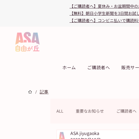
【ご購読者へ】夏休み・お盆期間中の
【無料】朝日小学生新聞を3日間お試
【ご購読者へ】コンビニ払いで購読料
ホーム
ご購読者へ
販売サ
/
記事
ALL
重要なお知らせ
ご購読者へ
ASA jiyugaoka
連載
教育・受験
キャンペ