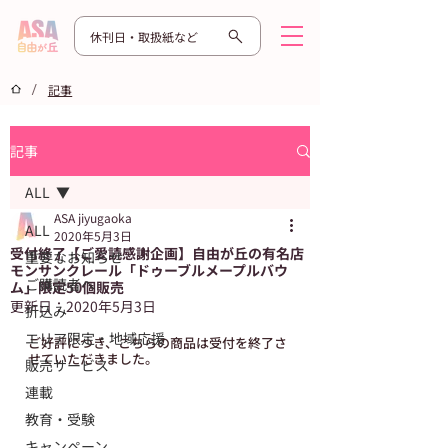
休刊日・取扱紙など
/
記事
記事
ALL
ASA jiyugaoka
ALL
2020年5月3日
受付終了【ご愛読感謝企画】自由が丘の有名店
重要なお知らせ
モンサンクレール「ドゥーブルメープルバウ
ご購読者へ
ム」限定50個販売
更新日：
2020年5月3日
折込み
エリア限定・地域応援
ご好評につき、こちらの商品は受付を終了さ
せていただきました。
販売サービス
連載
教育・受験
キャンペーン