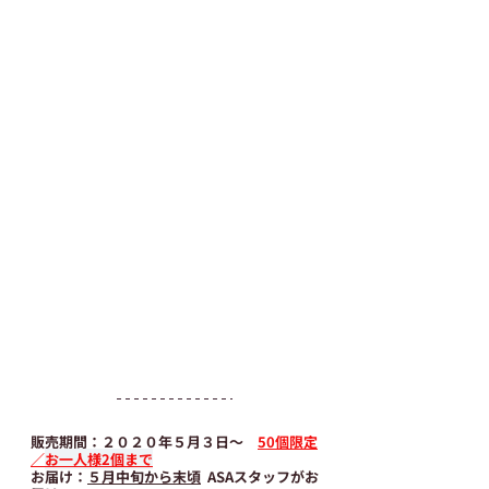
販売期間：２０２０年５月３日～　
50個限定
／
お一人様2個まで
お届け：
５月中旬から末頃
  ASAスタッフがお