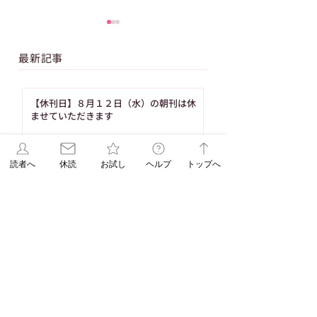
最新記事
【休刊日】８月１２日（水）の朝刊は休
ませていただきます
受付終了【緊急企画】
受付終了【新聞読
3 日前
日頃の備えを再確認
入・一般購入】と
「厳選防災グッズ」の
ろこし／夕張メロ
読者へ
休読
お試し
ヘルプ
トップへ
【連載 Vol.17 Season2】白髪染めのあ
ご案内
リー／冷やしラー
と、頭皮が気になることありませんか？
（髪の病院TOKYO）
7 日前
【ASAレター】2026年8月号パズル
（No.93）の答え
7 日前