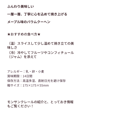
ふんわり美味しい
一層一層、丁寧に心を込めて焼き上げる
メープル味のバウムクーヘン
★おすすめの食べ方★
（温）スライスして少し温めて焼き立ての美
味しさ
（冷）冷やしてフルーツやコンフィチュール
（ジャム）を添えて
アレルギー：乳・卵・小麦
賞味期限：14日間
保存方法：高温多湿、直射日光を避け保存
箱サイズ：175×175×55mm
モンサンクレールの紹介と、とっておき情報
もご覧ください！