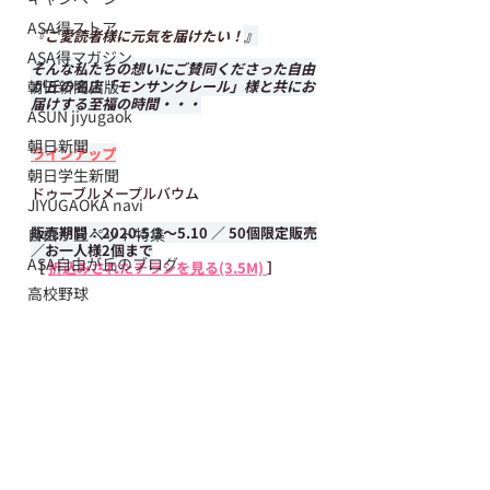
ASA得ストア
『ご愛読者様に元気を届けたい！
』
ASA得マガジン
そんな私たちの想いにご賛同くださった自由
朝日新聞出版
が丘の名店「モンサンクレール」様と共にお
届けする至福の時間・・・
ASUN jiyugaok
朝日新聞
ラインアップ
朝日学生新聞
ドゥーブルメープルバウム
JIYUGAOKA navi
販売期間：2020.5.3～5.10 ／ 50個限定販売
自由が丘ペット特集
／お一人様2個まで
ASA自由が丘のブログ
［ 
折込みされたチラシを見る(3.5M) 
］
高校野球