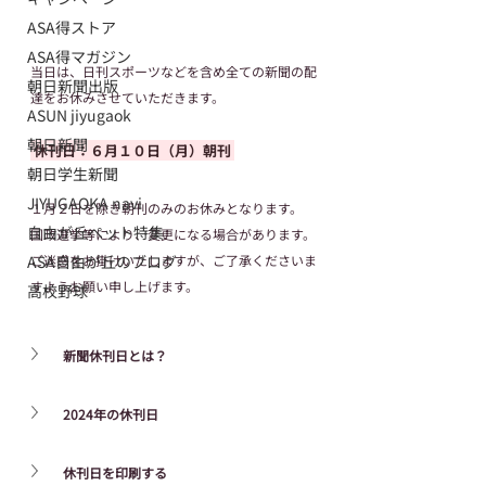
ASA得ストア
ASA得マガジン
当日は、日刊スポーツなどを含め全ての新聞の配
朝日新聞出版
達をお休みさせていただきます。
ASUN jiyugaok
朝日新聞
 休刊日：６月１０日（月）朝刊 
朝日学生新聞
JIYUGAOKA navi
１月２日を除き朝刊のみのお休みとなります。
自由が丘ペット特集
国政選挙等により、変更になる場合があります。
ご迷惑をお掛けいたしますが、ご了承くださいま
ASA自由が丘のブログ
すようお願い申し上げます。
高校野球
新聞休刊日とは？
2024年の休刊日
休刊日を印刷する