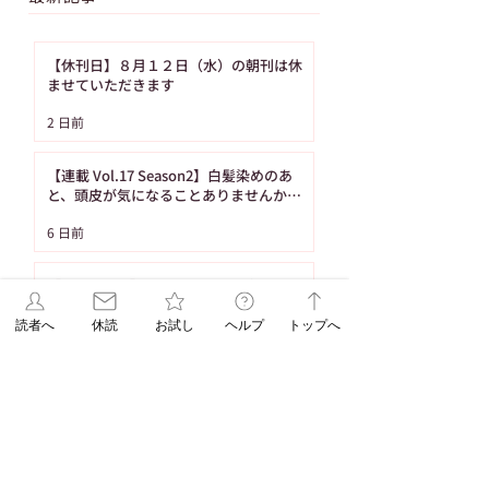
【休刊日】８月１２日（水）の朝刊は休
ませていただきます
【ASAレター】2026年
【ご購読者へ】夏
2 日前
8月号パズル（No.93）
み・お盆期間中の
の答え
り置きサービスの
【連載 Vol.17 Season2】白髪染めのあ
内（8月の休刊日
と、頭皮が気になることありませんか？
（髪の病院TOKYO）
日です）
6 日前
【ASAレター】2026年8月号パズル
（No.93）の答え
読者へ
休読
お試し
ヘルプ
トップへ
6 日前
【ご購読者へ】夏休み・お盆期間中のお
取り置きサービスのご案内（8月の休刊日
は12日です）
7月30日