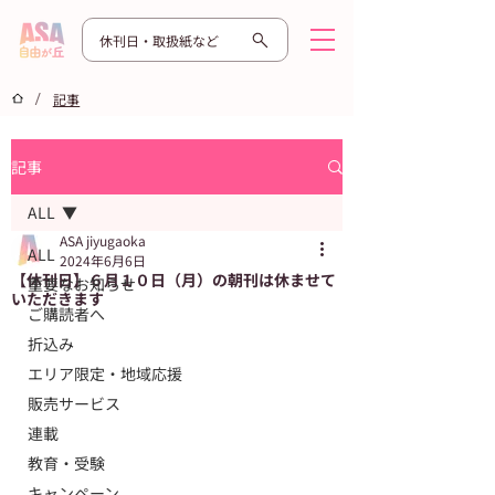
休刊日・取扱紙など
/
記事
記事
ALL
ASA jiyugaoka
ALL
2024年6月6日
【休刊日】６月１０日（月）の朝刊は休ませて
重要なお知らせ
いただきます
ご購読者へ
折込み
エリア限定・地域応援
販売サービス
連載
教育・受験
キャンペーン