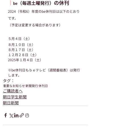
┃
の休刊
（毎週土曜発行）
be
2024（令和6）年度のbe休刊日は以下のとおり
です。
（予定は変更する場合があります）
５月４日（土）
８月１０日（土）
８月１７日（土）
１２月２８日（土）
2025年１月４日（土）
※be休刊日もｂｅテレビ（週間番組表）は発行
します。
タグ：
重要なお知らせ
新聞発行
休刊日
ご購読者へ
朝日学生新聞
朝日新聞