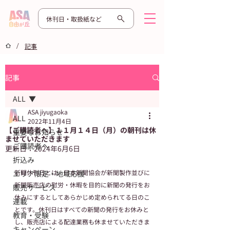
休刊日・取扱紙など
/
記事
記事
ALL
ASA jiyugaoka
ALL
2022年11月4日
【ご購読者へ】１１月１４日（月）の朝刊は休
重要なお知らせ
ませていただきます
ご購読者へ
更新日：
2024年6月6日
折込み
新聞休刊日とは、日本新聞協会が新聞製作並びに
エリア限定・地域応援
新聞販売店の慰労・休暇を目的に新聞の発行をお
販売サービス
休みにするとしてあらかじめ定められてる日のこ
連載
とです。​休刊日はすべての新聞の発行をお休みと
教育・受験
し、販売店による配達業務も休ませていただきま
キャンペーン