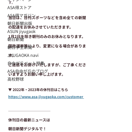
す。
ASA得ストア
ASA得マガジン
当日は、日刊スポーツなどを含め全ての新聞
朝日新聞出版
の配達をお休みさせていただきます。
ASUN jiyugaok
1月2日を除き朝刊のみのお休みとなります。
朝日新聞
国政選挙等により、変更になる場合がありま
朝日学生新聞
JIYUGAOKA navi
す。
自由が丘ペット特集
ご迷惑をお掛けいたしますが、ご了承くださ
ASA自由が丘のブログ
いますようお願い申し上げます。
高校野球
▼ 2022年・2023年の休刊日はこちら
https://www.asa-jiyugaoka.com/customer
───────────
休刊日の最新ニュースは
朝日新聞デジタルで！