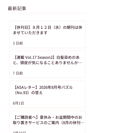
最新記事
【休刊日】８月１２日（水）の朝刊は休
ませていただきます
【ASAレター】2026年
【ご購読者へ】夏
3 日前
8月号パズル（No.93）
み・お盆期間中の
の答え
り置きサービスの
【連載 Vol.17 Season2】白髪染めのあ
内（8月の休刊日
と、頭皮が気になることありませんか？
（髪の病院TOKYO）
日です）
7 日前
【ASAレター】2026年8月号パズル
（No.93）の答え
8月1日
【ご購読者へ】夏休み・お盆期間中のお
取り置きサービスのご案内（8月の休刊日
は12日です）
7月30日