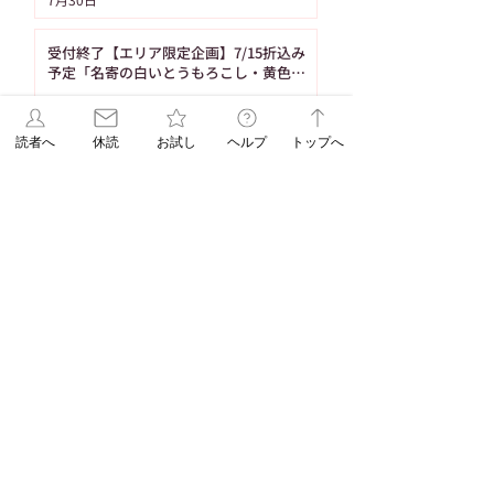
受付終了【エリア限定企画】7/15折込み
予定「名寄の白いとうもろこし・黄色い
とうもろこし恵味（めぐみ）」
7月14日
読者へ
休読
お試し
ヘルプ
トップへ
1
/
86
タグ
103件の記事
91件の記事
重要なお知らせ
（103）
ASAレター
（91）
83件の記事
83件の記事
71件の記事
新聞発行
（83）
WEB限定
（83）
休刊日
（71）
58件の記事
58件の記事
55件の記事
脳トレ
（58）
パズル
（58）
連載
（55）
53件の記事
48件の記事
折込みチラシ
（53）
パズル解答
（48）
45件の記事
38件の記事
コラム
（45）
ASAレターコラム
（38）
32件の記事
31件の記事
31件の記事
自由が丘ペット特集
（32）
受験
（31）
教育
（31）
31件の記事
29件の記事
29件の記事
EduA
（31）
教育情報
（29）
入試改革
（29）
25件の記事
25件の記事
北海道
（25）
ペットショップ
（25）
23件の記事
22件の記事
スイーツ
（23）
朝日新聞出版
（22）
20件の記事
18件の記事
辻口博啓
（20）
オンラインストア
（18）
17件の記事
17件の記事
学生企画
（17）
髪の病院TOKYO
（17）
16件の記事
新刊
（16）
15件の記事