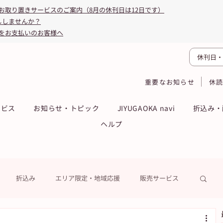
お取り置きサービスのご案内（8月の休刊日は12日です）
ししませんか？
をお支払いのお客様へ
休刊日・
重要なお知らせ
休
ービス
お知らせ・トピック
JIYUGAOKA navi
折込み・
ヘルプ
折込み
エリア限定・地域応援
販売サービス
ーン
ASA得ストア
ASA得マガジン