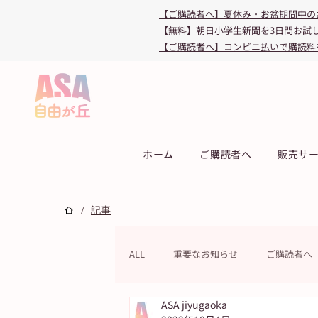
【ご購読者へ】夏休み・お盆期間中の
【無料】朝日小学生新聞を3日間お試
【ご購読者へ】コンビニ払いで購読料
ホーム
ご購読者へ
販売サ
/
記事
ALL
重要なお知らせ
ご購読者へ
ASA jiyugaoka
連載
教育・受験
キャンペ