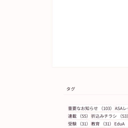
タグ
103件
重要なお知らせ
（103）
ASA
55件の記事
連載
（55）
折込みチラシ
（53
31件の記事
31件の
受験
（31）
教育
（31）
EduA