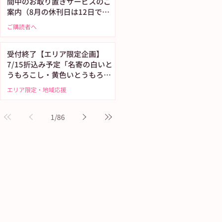
間中のお取り置きサービスのご
案内（8月の休刊日は12日で
す）
ご購読者へ
受付終了【エリア限定企画】
7/15折込み予定「名寄の白いと
うもろこし・黄色いとうもろこ
し恵味（めぐみ）」
エリア限定・地域応援
1
/
86