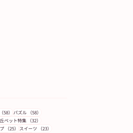
記事
58件の記事
58件の記事
（58）
パズル
（58）
の記事
32件の記事
丘ペット特集
（32）
25件の記事
23件の記事
プ
（25）
スイーツ
（23）