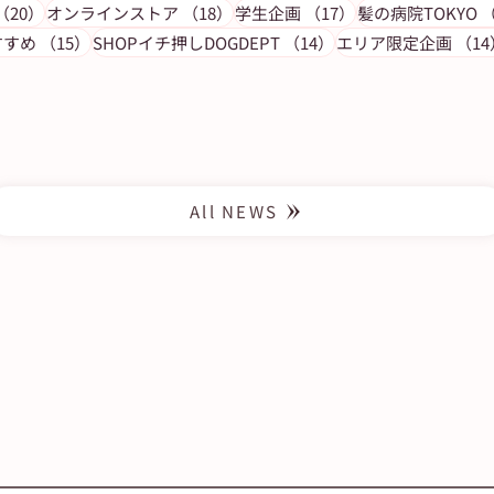
号パズ
【​DOGDEPT 自由が丘MAST店
事
20件の記事
18件の記事
17件の記事
（20）
オンラインストア
（18）
学生企画
（17）
髪の病院TOKYO
（
（6）】SHOPイチ押し商品「まと
15件の記事
14件の記事
すすめ
（15）
SHOPイチ押しDOGDEPT
（14）
エリア限定企画
（14
め買いがお得なグッズ 」− 自由が
丘ペット特集
All NEWS