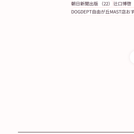
【ASAレター】2022年10月
22件の記
朝日新聞出版
（22）
辻口博啓
ルの答え
DOGDEPT自由が丘MAST店お