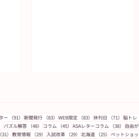
の記事
91件の記事
83件の記事
83件の記事
71件の
レター
（91）
新聞発行
（83）
WEB限定
（83）
休刊日
（71）
脳トレ
53件の記事
48件の記事
45件の記事
38件
）
パズル解答
（48）
コラム
（45）
ASAレターコラム
（38）
自由が
記事
31件の記事
29件の記事
29件の記事
25件の記事
（31）
教育情報
（29）
入試改革
（29）
北海道
（25）
ペットショッ