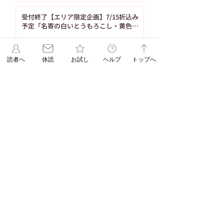
受付終了【エリア限定企画】7/15折込み
予定「名寄の白いとうもろこし・黄色い
とうもろこし恵味（めぐみ）」
7月14日
読者へ
休読
お試し
ヘルプ
トップへ
1
/
86
タグ
103件の記事
91件の記事
重要なお知らせ
（103）
ASAレター
（91）
83件の記事
83件の記事
71件の記事
新聞発行
（83）
WEB限定
（83）
休刊日
（71）
58件の記事
58件の記事
55件の記事
脳トレ
（58）
パズル
（58）
連載
（55）
53件の記事
48件の記事
折込みチラシ
（53）
パズル解答
（48）
45件の記事
38件の記事
コラム
（45）
ASAレターコラム
（38）
32件の記事
31件の記事
自由が丘ペット特集
（32）
受験
（31）
31件の記事
31件の記事
29件の記事
EduA
（31）
教育
（31）
教育情報
（29）
29件の記事
25件の記事
入試改革
（29）
ペットショップ
（25）
25件の記事
23件の記事
22件の記事
北海道
（25）
スイーツ
（23）
朝日新聞出版
（22）
20件の記事
18件の記事
辻口博啓
（20）
オンラインストア
（18）
17件の記事
17件の記事
髪の病院TOKYO
（17）
学生企画
（17）
16件の記事
新刊
（16）
15件の記事
DOGDEPT自由が丘MAST店おすすめ
（15）