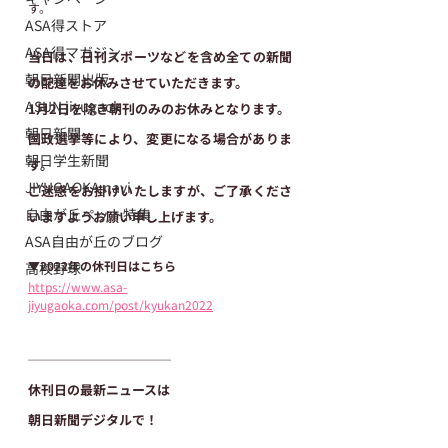
す。
ASA得ストア
ASA得マガジン
当日は、日刊スポーツなどを含め全ての新聞
朝日新聞出版
の配達をお休みさせていただきます。
ASUN jiyugaok
1月2日を除き朝刊のみのお休みとなります。
朝日新聞
国政選挙等により、変更になる場合がありま
朝日学生新聞
す。
JIYUGAOKA navi
ご迷惑をお掛けいたしますが、ご了承くださ
自由が丘ペット特集
いますようお願い申し上げます。
ASA自由が丘のブログ
▼2022年の休刊日はこちら
高校野球
https://www.asa-
jiyugaoka.com/post/kyukan2022
───────────
休刊日の最新ニュースは
朝日新聞デジタルで！