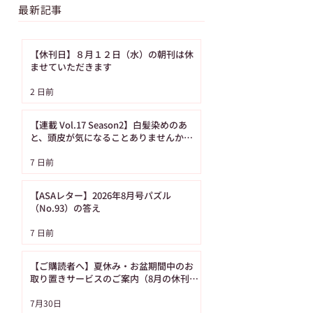
最新記事
【休刊日】８月１２日（水）の朝刊は休
ませていただきます
【ASAレター】2026年
【ご購読者へ】夏
2 日前
8月号パズル（No.93）
み・お盆期間中の
の答え
り置きサービスの
【連載 Vol.17 Season2】白髪染めのあ
内（8月の休刊日
と、頭皮が気になることありませんか？
（髪の病院TOKYO）
日です）
7 日前
【ASAレター】2026年8月号パズル
（No.93）の答え
7 日前
【ご購読者へ】夏休み・お盆期間中のお
取り置きサービスのご案内（8月の休刊日
は12日です）
7月30日