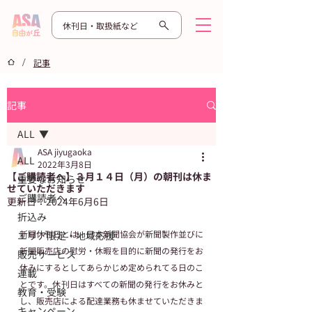
休刊日・取扱紙など
/
記事
記事
ALL
ASA jiyugaoka
ALL
2022年3月8日
【ご購読者へ】３月１４日（月）の朝刊は休ま
重要なお知らせ
せていただきます
ご購読者へ
更新日：
2024年6月6日
折込み
新聞休刊日とは、日本新聞協会が新聞製作並びに
エリア限定・地域応援
新聞販売店の慰労・休暇を目的に新聞の発行をお
販売サービス
休みにするとしてあらかじめ定められてる日のこ
連載
とです。​休刊日はすべての新聞の発行をお休みと
教育・受験
し、販売店による配達業務も休ませていただきま
キャンペーン