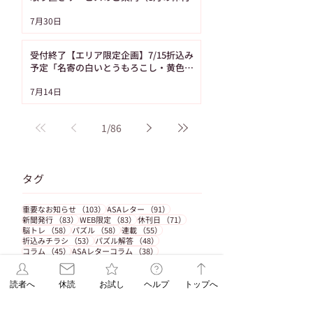
は12日です）
7月30日
受付終了【エリア限定企画】7/15折込み
予定「名寄の白いとうもろこし・黄色い
とうもろこし恵味（めぐみ）」
7月14日
1
/
86
タグ
103件の記事
91件の記事
重要なお知らせ
（103）
ASAレター
（91）
83件の記事
83件の記事
71件の記事
新聞発行
（83）
WEB限定
（83）
休刊日
（71）
58件の記事
58件の記事
55件の記事
脳トレ
（58）
パズル
（58）
連載
（55）
53件の記事
48件の記事
折込みチラシ
（53）
パズル解答
（48）
45件の記事
38件の記事
コラム
（45）
ASAレターコラム
（38）
32件の記事
31件の記事
自由が丘ペット特集
（32）
受験
（31）
31件の記事
31件の記事
29件の記事
EduA
（31）
教育
（31）
教育情報
（29）
29件の記事
25件の記事
入試改革
（29）
ペットショップ
（25）
読者へ
休読
お試し
ヘルプ
トップへ
25件の記事
23件の記事
22件の記事
北海道
（25）
スイーツ
（23）
朝日新聞出版
（22）
20件の記事
18件の記事
辻口博啓
（20）
オンラインストア
（18）
17件の記事
17件の記事