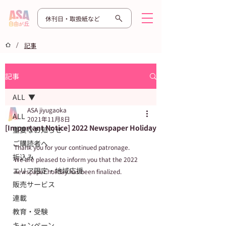
休刊日・取扱紙など
/
記事
記事
ALL
ASA jiyugaoka
ALL
2021年11月8日
[Important Notice] 2022 Newspaper Holiday
重要なお知らせ
ご購読者へ
Thank you for your continued patronage.
折込み
We are pleased to inform you that the 2022 
エリア限定・地域応援
newspaper holiday has been finalized.
販売サービス
連載
教育・受験
キャンペーン