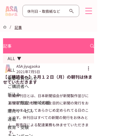
休刊日・取扱紙など
/
記事
記事
ALL
ASA jiyugaoka
ALL
2021年7月5日
【ご購読者へ】７月１２日（月）の朝刊は休ま
重要なお知らせ
せていただきます
ご購読者へ
折込み
新聞休刊日とは、日本新聞協会が新聞製作並びに
エリア限定・地域応援
新聞販売店の慰労・休暇を目的に新聞の発行をお
休みにするとしてあらかじめ定められてる日のこ
販売サービス
とです。​休刊日はすべての新聞の発行をお休みと
連載
し、販売店による配達業務も休ませていただきま
教育・受験
す。
キャンペーン