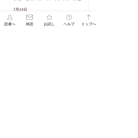
とうもろこし恵味（めぐみ）」
7月14日
読者へ
休読
お試し
ヘルプ
トップへ
1
/
86
タグ
103件の記事
91件の記事
重要なお知らせ
（103）
ASAレター
（91）
83件の記事
83件の記事
71件の記事
新聞発行
（83）
WEB限定
（83）
休刊日
（71）
58件の記事
58件の記事
55件の記事
脳トレ
（58）
パズル
（58）
連載
（55）
53件の記事
48件の記事
折込みチラシ
（53）
パズル解答
（48）
45件の記事
38件の記事
コラム
（45）
ASAレターコラム
（38）
32件の記事
31件の記事
31件の記事
自由が丘ペット特集
（32）
受験
（31）
教育
（31）
31件の記事
29件の記事
29件の記事
EduA
（31）
教育情報
（29）
入試改革
（29）
25件の記事
25件の記事
北海道
（25）
ペットショップ
（25）
23件の記事
22件の記事
スイーツ
（23）
朝日新聞出版
（22）
20件の記事
18件の記事
辻口博啓
（20）
オンラインストア
（18）
17件の記事
17件の記事
学生企画
（17）
髪の病院TOKYO
（17）
16件の記事
新刊
（16）
15件の記事
DOGDEPT自由が丘MAST店おすすめ
（15）
14件の記事
SHOPイチ押しDOGDEPT
（14）
14件の記事
エリア限定企画
（14）