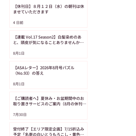
【休刊日】８月１２日（水）の朝刊は休
ませていただきます
【ASAレター】2026年
【ご購読者へ】夏
4 日前
8月号パズル（No.93）
み・お盆期間中の
の答え
り置きサービスの
【連載 Vol.17 Season2】白髪染めのあ
内（8月の休刊日
と、頭皮が気になることありませんか？
（髪の病院TOKYO）
日です）
8月1日
【ASAレター】2026年8月号パズル
（No.93）の答え
8月1日
【ご購読者へ】夏休み・お盆期間中のお
取り置きサービスのご案内（8月の休刊日
は12日です）
7月30日
受付終了【エリア限定企画】7/15折込み
予定「名寄の白いとうもろこし・黄色い