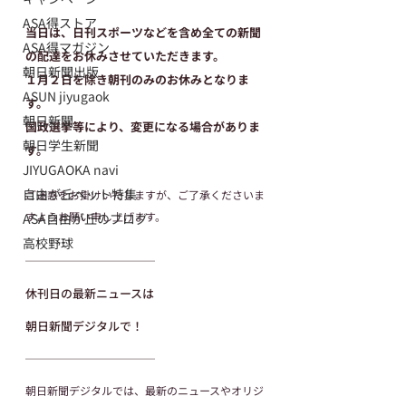
ASA得ストア
当日は、日刊スポーツなどを含め全ての新聞
ASA得マガジン
の配達をお休みさせていただきます。
朝日新聞出版
１月２日を除き朝刊のみのお休みとなりま
ASUN jiyugaok
す。
朝日新聞
国政選挙等により、変更になる場合がありま
朝日学生新聞
す。
JIYUGAOKA navi
自由が丘ペット特集
ご迷惑をお掛けいたしますが、ご了承くださいま
すようお願い申し上げます。
ASA自由が丘のブログ
高校野球
───────────
休刊日の最新ニュースは
朝日新聞デジタルで！
───────────
朝日新聞デジタルでは、最新のニュースやオリジ