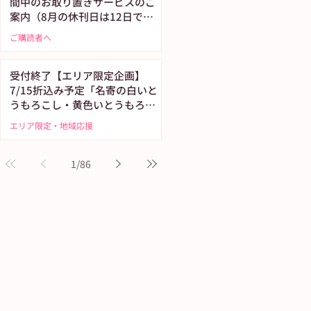
間中のお取り置きサービスのご
案内（8月の休刊日は12日で
す）
ご購読者へ
受付終了【エリア限定企画】
7/15折込み予定「名寄の白いと
うもろこし・黄色いとうもろこ
し恵味（めぐみ）」
エリア限定・地域応援
1
/
86