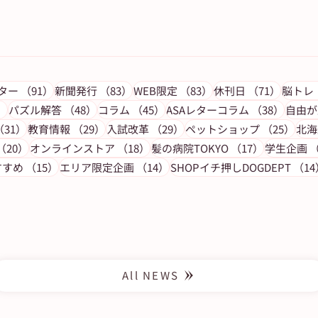
の記事
91件の記事
83件の記事
83件の記事
71件の
レター
（91）
新聞発行
（83）
WEB限定
（83）
休刊日
（71）
脳トレ
53件の記事
48件の記事
45件の記事
38件
）
パズル解答
（48）
コラム
（45）
ASAレターコラム
（38）
自由が
の記事
31件の記事
29件の記事
29件の記事
25
（31）
教育情報
（29）
入試改革
（29）
ペットショップ
（25）
北海
25】
【朝日新聞 額絵新シリーズ2023】
事
20件の記事
18件の記事
17件の記事
（20）
オンラインストア
（18）
髪の病院TOKYO
（17）
学生企画
（
ート
「花ひらく名画」7月スタート
15件の記事
14件の記事
すすめ
（15）
エリア限定企画
（14）
SHOPイチ押しDOGDEPT
（14
All NEWS