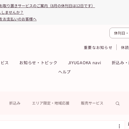
お取り置きサービスのご案内（8月の休刊日は12日です）
ししませんか？
をお支払いのお客様へ
休刊日・
重要なお知らせ
休
ービス
お知らせ・トピック
JIYUGAOKA navi
折込み・
ヘルプ
折込み
エリア限定・地域応援
販売サービス
ーン
ASA得ストア
ASA得マガジン