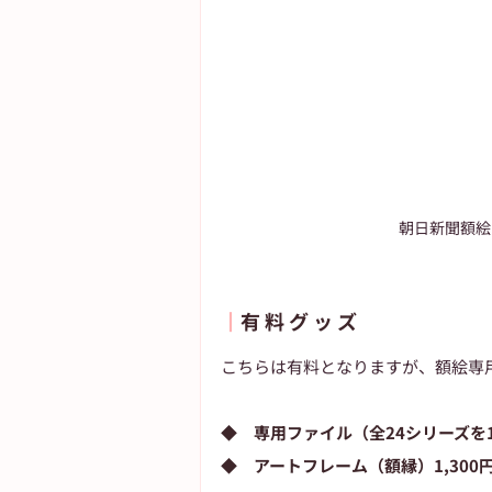
朝日新聞額絵
┃
有 料 グ ッ ズ
こちらは有料となりますが、額絵専
◆　専用ファイル（全24シリーズを1
◆　アートフレーム（額縁）1,300