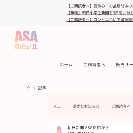
【ご購読者へ】夏休み・お盆期間中の
【無料】朝日小学生新聞を3日間お試
【ご購読者へ】コンビニ払いで購読料
ホーム
ご購読者へ
販売サ
/
記事
ALL
重要なお知らせ
ご購読者へ
朝日新聞 ASA自由が丘
連載
教育・受験
キャンペ