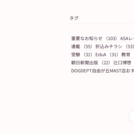
タグ
103件
重要なお知らせ
（103）
ASA
55件の記事
連載
（55）
折込みチラシ
（53
31件の記事
31件
受験
（31）
EduA
（31）
教育
【朝日新聞 額絵新シリーズ20
22件の記
朝日新聞出版
（22）
辻口博啓
「河鍋暁斎の世界」7月スタ
DOGDEPT自由が丘MAST店お