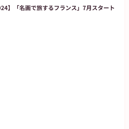
024】「名画で旅するフランス」7月スタート
朝日新聞
朝日学生新聞
JIYUGAOKA navi
が丘のブログ
高校野球