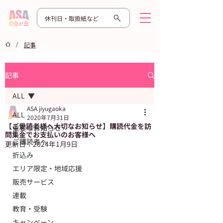
休刊日・取扱紙など
/
記事
記事
ALL
ASA jiyugaoka
ALL
2020年7月31日
【ご愛読者様へ大切なお知らせ】購読代金を訪
重要なお知らせ
問集金でお支払いのお客様へ
ご購読者へ
更新日：
2024年1月9日
折込み
エリア限定・地域応援
販売サービス
連載
教育・受験
キャンペーン