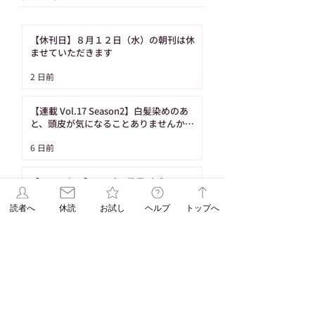
【休刊日】８月１２日（水）の朝刊は休
ませていただきます
【ASAレター】2026年
【ご購読者へ】夏
2 日前
8月号パズル（No.93）
み・お盆期間中の
の答え
り置きサービスの
【連載 Vol.17 Season2】白髪染めのあ
内（8月の休刊日
と、頭皮が気になることありませんか？
（髪の病院TOKYO）
日です）
6 日前
【ASAレター】2026年8月号パズル
（No.93）の答え
読者へ
休読
お試し
ヘルプ
トップへ
6 日前
【ご購読者へ】夏休み・お盆期間中のお
取り置きサービスのご案内（8月の休刊日
は12日です）
7月30日