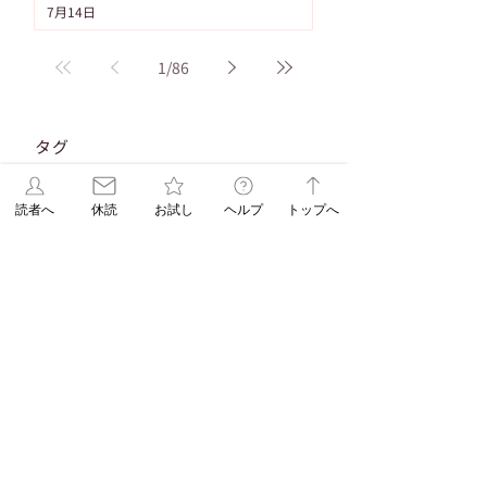
7月14日
1
/
86
タグ
103件の記事
91件の記事
重要なお知らせ
（103）
ASAレター
（91）
83件の記事
83件の記事
71件の記事
読者へ
休読
お試し
ヘルプ
トップへ
新聞発行
（83）
WEB限定
（83）
休刊日
（71）
58件の記事
58件の記事
55件の記事
脳トレ
（58）
パズル
（58）
連載
（55）
53件の記事
48件の記事
折込みチラシ
（53）
パズル解答
（48）
45件の記事
38件の記事
コラム
（45）
ASAレターコラム
（38）
32件の記事
31件の記事
自由が丘ペット特集
（32）
受験
（31）
31件の記事
31件の記事
29件の記事
EduA
（31）
教育
（31）
教育情報
（29）
29件の記事
25件の記事
入試改革
（29）
ペットショップ
（25）
25件の記事
23件の記事
22件の記事
北海道
（25）
スイーツ
（23）
朝日新聞出版
（22）
20件の記事
18件の記事
辻口博啓
（20）
オンラインストア
（18）
17件の記事
17件の記事
髪の病院TOKYO
（17）
学生企画
（17）
16件の記事
新刊
（16）
15件の記事
DOGDEPT自由が丘MAST店おすすめ
（15）
14件の記事
エリア限定企画
（14）
14件の記事
SHOPイチ押しDOGDEPT
（14）
All NEWS