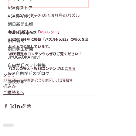
ASA得ストア
ASAレター2025年9月号のパズル
ASA得マガジン
朝日新聞出版
ASUN jiyugaok
毎月1日折込みの「
ASAレター
」
2025年9月号に掲載「パズルNo.82」の答えを当
朝日新聞
サイトで公開しています。
朝日学生新聞
WEB限定のコンテンツもぜひご覧ください！
JIYUGAOKA navi
自由が丘ペット特集
パズルの答え・WEBコンテンツは 
こちら
ASA自由が丘のブログ
タグ：
ASAレター
WEB限定
パズル
脳トレ
パズル解答
高校野球
折込み
ご購読者へ