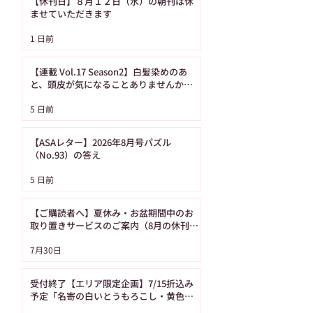
【休刊日】８月１２日（水）の朝刊は休
ませていただきます
【ASAレター】2026年
【ご購読者へ】夏
1 日前
8月号パズル（No.93）
み・お盆期間中の
の答え
り置きサービスの
【連載 Vol.17 Season2】白髪染めのあ
内（8月の休刊日
と、頭皮が気になることありませんか？
（髪の病院TOKYO）
日です）
5 日前
【ASAレター】2026年8月号パズル
（No.93）の答え
5 日前
【ご購読者へ】夏休み・お盆期間中のお
取り置きサービスのご案内（8月の休刊日
は12日です）
7月30日
受付終了【エリア限定企画】7/15折込み
予定「名寄の白いとうもろこし・黄色い
とうもろこし恵味（めぐみ）」