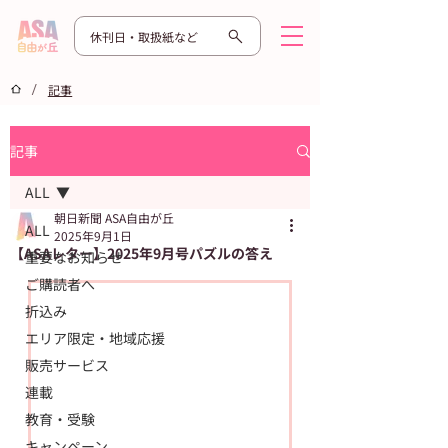
休刊日・取扱紙など
/
記事
記事
ALL
朝日新聞 ASA自由が丘
ALL
2025年9月1日
【ASAレター】2025年9月号パズルの答え
重要なお知らせ
ご購読者へ
折込み
エリア限定・地域応援
販売サービス
連載
教育・受験
キャンペーン