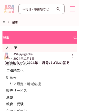
休刊日・取扱紙など
/
記事
記事
ALL
ASA jiyugaoka
ALL
2024年11月1日
【ASAレター】2024年11月号パズルの答え
重要なお知らせ
ご購読者へ
折込み
エリア限定・地域応援
販売サービス
連載
教育・受験
キャンペーン