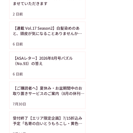
ませていただきます
【ASAレター】2026年
【ご購読者へ】夏
2 日前
8月号パズル（No.93）
み・お盆期間中の
の答え
り置きサービスの
【連載 Vol.17 Season2】白髪染めのあ
内（8月の休刊日
と、頭皮が気になることありませんか？
（髪の病院TOKYO）
日です）
6 日前
【ASAレター】2026年8月号パズル
（No.93）の答え
6 日前
【ご購読者へ】夏休み・お盆期間中のお
取り置きサービスのご案内（8月の休刊日
は12日です）
7月30日
受付終了【エリア限定企画】7/15折込み
予定「名寄の白いとうもろこし・黄色い
とうもろこし恵味（めぐみ）」