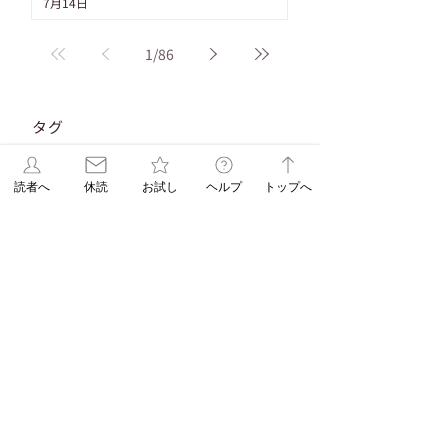
7月14日
1
/
86
タグ
103件の記事
91件の記事
重要なお知らせ
（103）
ASAレター
（91）
83件の記事
83件の記事
71件の記事
新聞発行
（83）
WEB限定
（83）
休刊日
（71）
読者へ
休読
お試し
ヘルプ
トップへ
58件の記事
58件の記事
55件の記事
脳トレ
（58）
パズル
（58）
連載
（55）
53件の記事
48件の記事
折込みチラシ
（53）
パズル解答
（48）
45件の記事
38件の記事
コラム
（45）
ASAレターコラム
（38）
32件の記事
31件の記事
31件の記事
自由が丘ペット特集
（32）
受験
（31）
教育
（31）
31件の記事
29件の記事
29件の記事
EduA
（31）
教育情報
（29）
入試改革
（29）
25件の記事
25件の記事
北海道
（25）
ペットショップ
（25）
23件の記事
22件の記事
スイーツ
（23）
朝日新聞出版
（22）
20件の記事
18件の記事
辻口博啓
（20）
オンラインストア
（18）
17件の記事
17件の記事
学生企画
（17）
髪の病院TOKYO
（17）
16件の記事
新刊
（16）
15件の記事
DOGDEPT自由が丘MAST店おすすめ
（15）
14件の記事
SHOPイチ押しDOGDEPT
（14）
14件の記事
エリア限定企画
（14）
All NEWS