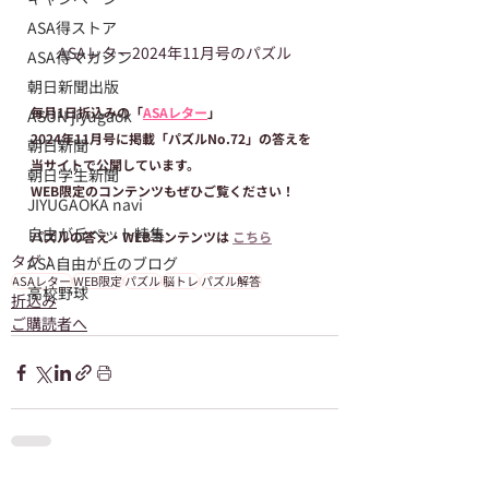
ASA得ストア
ASAレター2024年11月号のパズル
ASA得マガジン
朝日新聞出版
毎月1日折込みの「
ASAレター
」
ASUN jiyugaok
2024年11月号に掲載「パズルNo.72」の答えを
朝日新聞
当サイトで公開しています。
朝日学生新聞
WEB限定のコンテンツもぜひご覧ください！
JIYUGAOKA navi
自由が丘ペット特集
パズルの答え・WEBコンテンツは 
こちら
タグ：
ASA自由が丘のブログ
ASAレター
WEB限定
パズル
脳トレ
パズル解答
高校野球
折込み
ご購読者へ