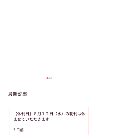
最新記事
【休刊日】８月１２日（水）の朝刊は休
ませていただきます
【ASAレター】2026年
【ご購読者へ】夏
3 日前
8月号パズル（No.93）
み・お盆期間中の