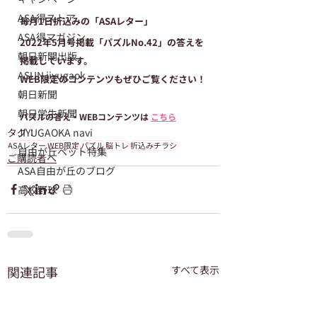
ASA得ストア
毎月1日折込みの「ASAレター」
ASA得マガジン
2022年5月号掲載「パズルNo.42」の答えを
朝日新聞出版
掲載しています。
ASUN jiyugaok
WEB限定のコンテンツもぜひご覧ください！
朝日新聞
朝日学生新聞
パズルの答え・WEBコンテンツは 
こちら
タグ：
JIYUGAOKA navi
ASAレター
WEB限定
パズル
脳トレ
折込みチラシ
自由が丘ペット特集
ご購読者へ
ASA自由が丘のブログ
高校野球
関連記事
すべて表示