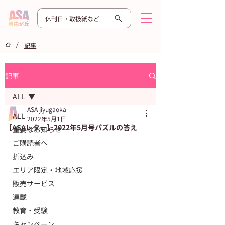
休刊日・取扱紙など
/
記事
記事
ALL
ASA jiyugaoka
ALL
2022年5月1日
【ASAレター】2022年5月号パズルの答え
重要なお知らせ
ご購読者へ
折込み
エリア限定・地域応援
販売サービス
連載
教育・受験
キャンペーン