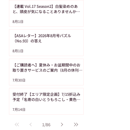
の答え
り置きサービスの
【連載 Vol.17 Season2】白髪染めのあ
内（8月の休刊日
と、頭皮が気になることありませんか？
（髪の病院TOKYO）
日です）
8月1日
【ASAレター】2026年8月号パズル
（No.93）の答え
8月1日
【ご購読者へ】夏休み・お盆期間中のお
取り置きサービスのご案内（8月の休刊日
は12日です）
7月30日
受付終了【エリア限定企画】7/15折込み
予定「名寄の白いとうもろこし・黄色い
とうもろこし恵味（めぐみ）」
7月14日
1
/
86