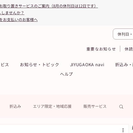
お取り置きサービスのご案内（8月の休刊日は12日です）
ししませんか？
をお支払いのお客様へ
休刊日・
重要なお知らせ
休
ービス
お知らせ・トピック
JIYUGAOKA navi
折込み・
ヘルプ
折込み
エリア限定・地域応援
販売サービス
ーン
ASA得ストア
ASA得マガジン