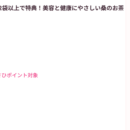
2袋以上で特典！美容と健康にやさしい桑のお茶
朝日新聞
朝日学生新聞
JIYUGAOKA navi
が丘のブログ
高校野球
さひポイント対象