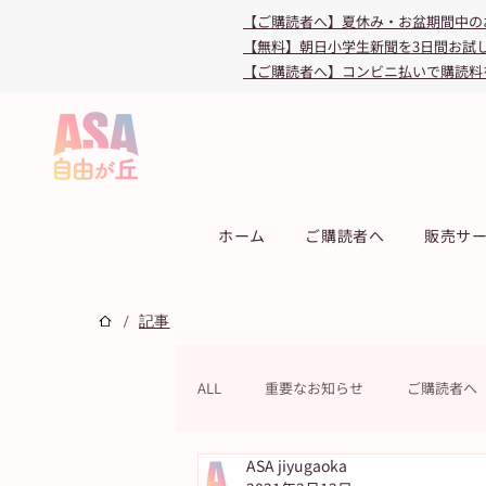
【ご購読者へ】夏休み・お盆期間中の
【無料】朝日小学生新聞を3日間お試
【ご購読者へ】コンビニ払いで購読料
ホーム
ご購読者へ
販売サ
/
記事
ALL
重要なお知らせ
ご購読者へ
ASA jiyugaoka
連載
教育・受験
キャンペ