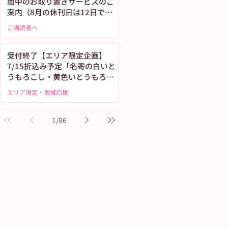
間中のお取り置きサービスのご
案内（8月の休刊日は12日で
す）
ご購読者へ
受付終了【エリア限定企画】
7/15折込み予定「名寄の白いと
うもろこし・黄色いとうもろこ
し恵味（めぐみ）」
エリア限定・地域応援
1
/
86