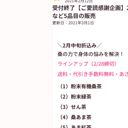
2021年2月12日
受付終了【ご愛読感謝企画】
など5品目の販売
朝日新聞出版
ASUN jiyugaok
更新日：
2021年3月1日
自由が丘ペット特集
ASA自由
＼2月中旬折込み／
桑の力で身体の悩みを解決！
ラインアップ（2/28締切）
送料・代引き手数料無料・あ
（1）粉末有機桑茶
（2）粉末緑茶
（3）せん茶
（4）桑あま茶
（5）あま紅茶