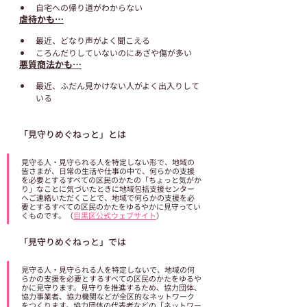
自宅への帰り道がわからない
虐待かも…
最近、どなり声がよく聞こえる
ころんだりしていないのにあざや傷が多い
悪質商法かも…
最近、ふだん見かけない人がよく出入りして
いる
「見守りめぐねっと」とは
見守る人・見守られる人を特定しない形で、地域の
皆さまが、日常の生活や仕事の中で、何らかの支援
を必要とするすべての区民のかたの「ちょっと気がか
り」なことに気づいたときに地域包括支援センター
へご連絡いただくことで、地域で何らかの支援を必
要とするすべての区民のかたをゆるやかに見守ってい
くものです。（
目黒区公式ウェブサイト
）
「見守りめぐねっと」では
見守る人・見守られる人を特定しないで、地域の何
らかの支援を必要とするすべての区民のかたをゆるや
かに見守ります。見守りを推進するため、協力団体、
協力事業者、協力機関などが全区的なネットワーク
をつくります。協力団体の代表者などの「ネットワー