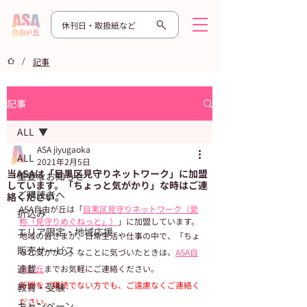
休刊日・取扱紙など
/
記事
記事
ALL
ASA jiyugaoka
ALL
2021年2月5日
当ASAは「目黒区見守りネットワーク」に加盟
重要なお知らせ
しています。「ちょっと気がかり」な時はご連
ご購読者へ
絡ください。
ASA自由が丘は「
目黒区見守りネットワーク（愛
折込み
称「見守りめぐねっと」）
」に加盟しています。
エリア限定・地域応援
地域の皆さまが、日常生活や仕事の中で、「ちょ
販売サービス
っと気がかり」なことに気づいたときは、
ASA自
連載
由が丘
までお気軽にご連絡ください。
新聞をご購読でない方でも、ご遠慮なくご連絡く
教育・受験
ださい。
キャンペーン