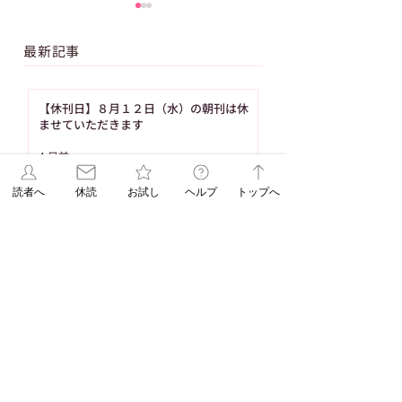
最新記事
【休刊日】８月１２日（水）の朝刊は休
ませていただきます
【連載 Vol.17
【ASAレター】20
4 日前
Season2】白髪染めの
8月号パズル（No
あと、頭皮が気になる
の答え
読者へ
休読
お試し
ヘルプ
トップへ
【連載 Vol.17 Season2】白髪染めのあ
ことありませんか？
と、頭皮が気になることありませんか？
（髪の病院TOKYO）
（髪の病院TOKYO）
8月1日
【ASAレター】2026年8月号パズル
（No.93）の答え
8月1日
【ご購読者へ】夏休み・お盆期間中のお
取り置きサービスのご案内（8月の休刊日