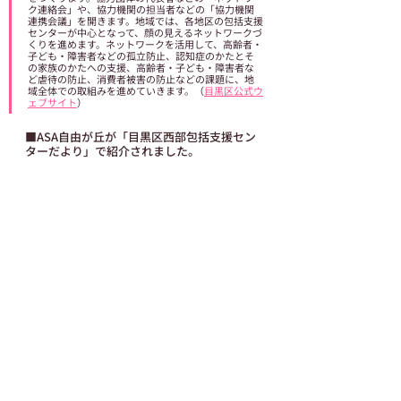
ク連絡会」や、協力機関の担当者などの「協力機関
連携会議」を開きます。地域では、各地区の包括支援
センターが中心となって、顔の見えるネットワークづ
くりを進めます。ネットワークを活用して、高齢者・
子ども・障害者などの孤立防止、認知症のかたとそ
の家族のかたへの支援、高齢者・子ども・障害者な
ど虐待の防止、消費者被害の防止などの課題に、地
域全体での取組みを進めていきます。（
目黒区公式ウ
ェブサイト
）
■ASA自由が丘が「目黒区西部包括支援セン
ターだより」で紹介されました。