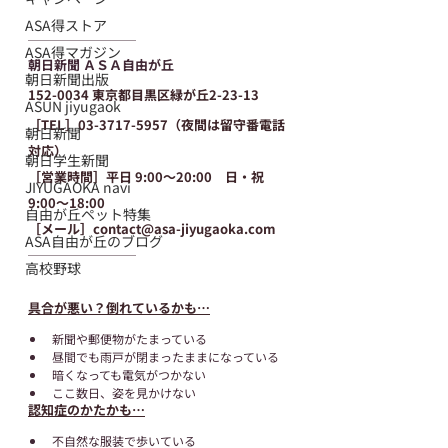
ASA得ストア
─────────
ASA得マガジン
朝日新聞 ＡＳＡ自由が丘
朝日新聞出版
​152-0034 東京都目黒区緑が丘2-23-13
ASUN jiyugaok
［TEL］03-3717-5957（夜間は留守番電話
朝日新聞
対応）
朝日学生新聞
［営業時間］平日 9:00～20:00　日・祝 
JIYUGAOKA navi
9:00～18:00
自由が丘ペット特集
［メール］contact@asa-jiyugaoka.com
ASA自由が丘のブログ
─────────
高校野球
具合が悪い？倒れているかも…
新聞や郵便物がたまっている
昼間でも雨戸が閉まったままになっている
暗くなっても電気がつかない
ここ数日、姿を見かけない
認知症のかたかも…
不自然な服装で歩いている