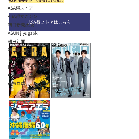
ASA自由が丘　03-3717-5957
ASA得ストア
ASA得マガジン
ASA得ストアはこちら
朝日新聞出版
ASUN jiyugaok
朝日新聞
朝日学生新聞
JIYUGAOKA navi
自由が丘ペット特集
ASA自由が丘のブログ
高校野球