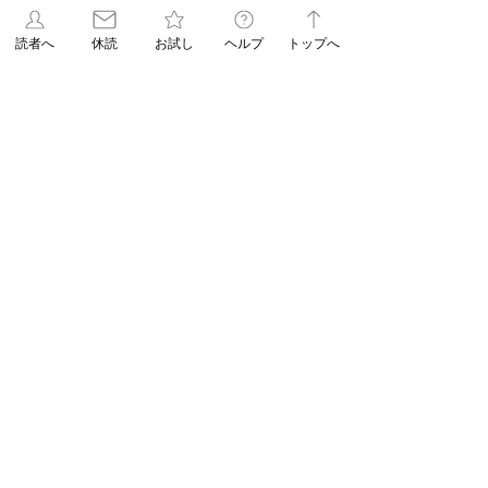
（髪の病院TOKYO）
25日から5月8日まで）
6 日前
読者へ
休読
お試し
ヘルプ
トップへ
【ASAレター】2026年8月号パズル
（No.93）の答え
6 日前
【ご購読者へ】夏休み・お盆期間中のお
取り置きサービスのご案内（8月の休刊日
は12日です）
7月30日
受付終了【エリア限定企画】7/15折込み
予定「名寄の白いとうもろこし・黄色い
とうもろこし恵味（めぐみ）」
7月14日
1
/
86