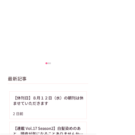
最新記事
【休刊日】８月１２日（水）の朝刊は休
ませていただきます
【GW特別企画】「科学
【ご購読者へ・重
2 日前
漫画サバイバル」シリ
AERA 価格改定
ーズの人気作を1冊まる
らせ
【連載 Vol.17 Season2】白髪染めのあ
ごと無料公開！（4月
と、頭皮が気になることありませんか？