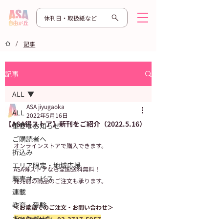
休刊日・取扱紙など
/
記事
記事
ALL
ASA jiyugaoka
ALL
2022年5月16日
【ASA得ストア】新刊をご紹介（2022.5.16）
重要なお知らせ
ご購読者へ
オンラインストアで購入できます。
折込み
エリア限定・地域応援
ASA得ストアなら全国送料無料！
販売サービス
発売前の商品のご注文も承ります。
連載
教育・受験
＜お電話でのご注文・お問い合わせ＞
キャンペーン