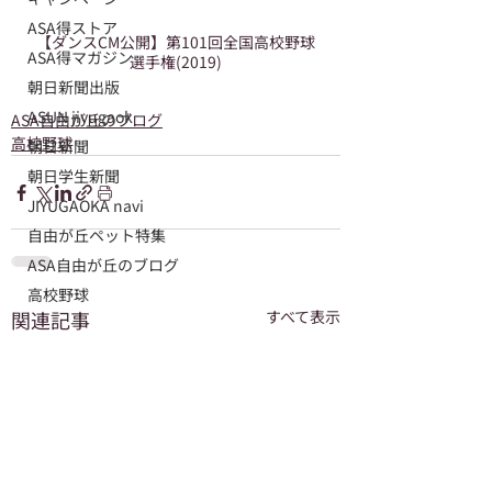
ASA得ストア
【ダンスCM公開】第101回全国高校野球
ASA得マガジン
選手権(2019)
朝日新聞出版
ASUN jiyugaok
ASA自由が丘のブログ
高校野球
朝日新聞
朝日学生新聞
JIYUGAOKA navi
自由が丘ペット特集
ASA自由が丘のブログ
高校野球
関連記事
すべて表示