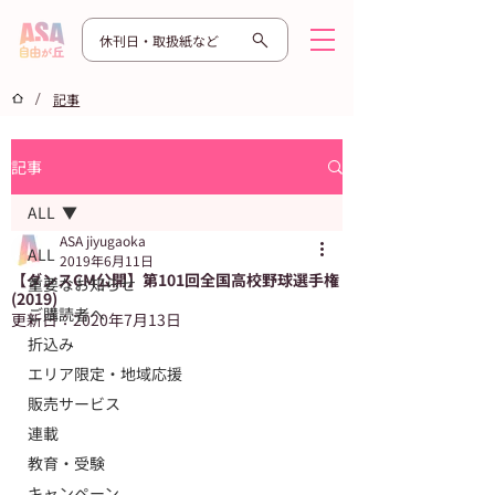
休刊日・取扱紙など
/
記事
記事
ALL
ASA jiyugaoka
ALL
2019年6月11日
【ダンスCM公開】第101回全国高校野球選手権
重要なお知らせ
(2019)
ご購読者へ
更新日：
2020年7月13日
折込み
エリア限定・地域応援
販売サービス
連載
教育・受験
キャンペーン