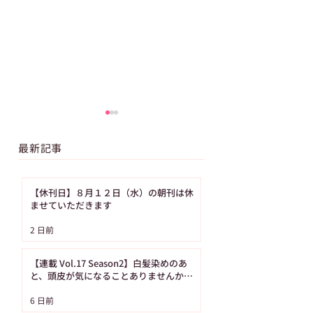
最新記事
【休刊日】８月１２日（水）の朝刊は休
ませていただきます
【高校野球】WEB限定
【高校野球】フル
2 日前
フルバージョン｜第
ジョンあり｜第1
106回全国高校野球選
全国高校野球選手
【連載 Vol.17 Season2】白髪染めのあ
手権記念大会CM動画が
念大会CM動画が
と、頭皮が気になることありませんか？
（髪の病院TOKYO）
公開
6 日前