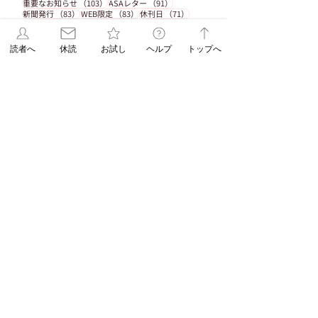
103件の記事
91件の記事
重要なお知らせ
（103）
ASAレター
（91）
83件の記事
83件の記事
71件の記事
新聞発行
（83）
WEB限定
（83）
休刊日
（71）
58件の記事
58件の記事
55件の記事
脳トレ
（58）
パズル
（58）
連載
（55）
53件の記事
48件の記事
折込みチラシ
（53）
パズル解答
（48）
45件の記事
38件の記事
コラム
（45）
ASAレターコラム
（38）
読者へ
休読
お試し
ヘルプ
トップへ
32件の記事
31件の記事
31件の記事
自由が丘ペット特集
（32）
受験
（31）
教育
（31）
31件の記事
29件の記事
29件の記事
EduA
（31）
教育情報
（29）
入試改革
（29）
25件の記事
25件の記事
北海道
（25）
ペットショップ
（25）
23件の記事
22件の記事
スイーツ
（23）
朝日新聞出版
（22）
20件の記事
18件の記事
辻口博啓
（20）
オンラインストア
（18）
17件の記事
17件の記事
学生企画
（17）
髪の病院TOKYO
（17）
16件の記事
新刊
（16）
15件の記事
DOGDEPT自由が丘MAST店おすすめ
（15）
14件の記事
SHOPイチ押しDOGDEPT
（14）
14件の記事
エリア限定企画
（14）
All NEWS