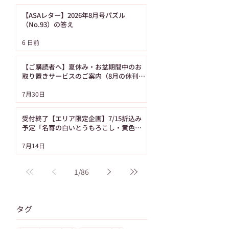
【ASAレター】2026年8月号パズル
（No.93）の答え
6 日前
【ご購読者へ】夏休み・お盆期間中のお
取り置きサービスのご案内（8月の休刊日
は12日です）
7月30日
受付終了【エリア限定企画】7/15折込み
予定「名寄の白いとうもろこし・黄色い
とうもろこし恵味（めぐみ）」
7月14日
1
/
86
タグ